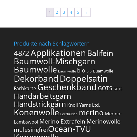
1
2
3
4
5
→
Produkte nach Schlagwörtern
Applikationen
Balifein
48/2
Baumwoll-Mischgarn
Baumwolle
bio
Buamwolle
Baumwolle
bio
Dekorband
Doppelsatin
Geschenkband
GOTS
Farbkarte
GOTS
Handarbeitsgarn
Handstrickgarn
Knoll Yarns Ltd.
Konenwolle
merino
Merino-
Leerhülsen
Merino Extrafein
Merinowolle
Lambswool
Ocean-TVU
mulesingfrei​