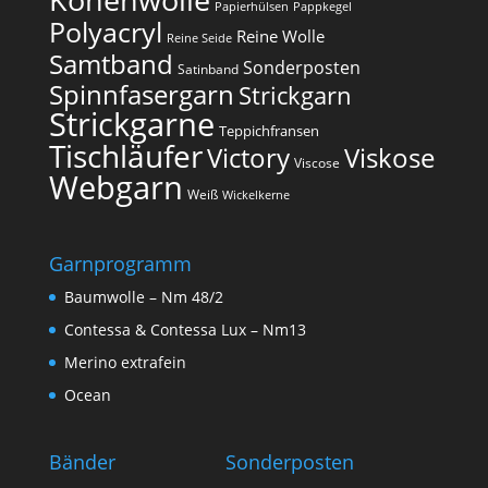
Konenwolle
Papierhülsen
Pappkegel
Polyacryl
Reine Wolle
Reine Seide
Samtband
Sonderposten
Satinband
Spinnfasergarn
Strickgarn
Strickgarne
Teppichfransen
Tischläufer
Victory
Viskose
Viscose
Webgarn
Weiß
Wickelkerne
Garnprogramm
Baumwolle – Nm 48/2
Contessa & Contessa Lux – Nm13
Merino extrafein
Ocean
Bänder
Sonderposten