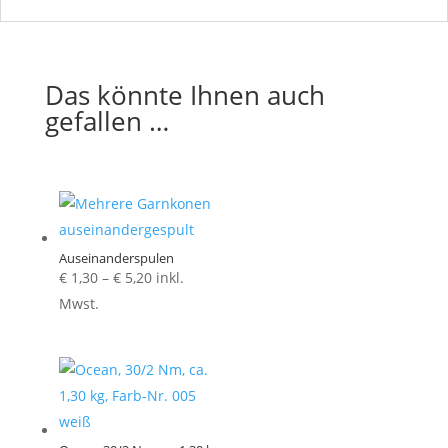
Das könnte Ihnen auch
gefallen …
Auseinanderspulen
Preisspanne:
€
1,30
–
€
5,20
inkl.
€ 1,30
Mwst.
bis
€ 5,20