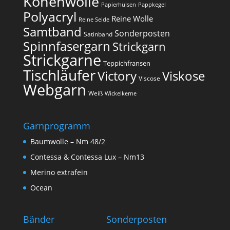
Konenwolle
Papierhülsen
Pappkegel
Polyacryl
Reine Wolle
Reine Seide
Samtband
Sonderposten
Satinband
Spinnfasergarn
Strickgarn
Strickgarne
Teppichfransen
Tischläufer
Victory
Viskose
Viscose
Webgarn
Weiß
Wickelkerne
Garnprogramm
Baumwolle – Nm 48/2
Contessa & Contessa Lux – Nm13
Merino extrafein
Ocean
Bänder
Sonderposten