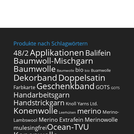
Produkte nach Schlagwörtern
Applikationen
Balifein
48/2
Baumwoll-Mischgarn
Baumwolle
bio
Buamwolle
Baumwolle
bio
Dekorband
Doppelsatin
Geschenkband
GOTS
Farbkarte
GOTS
Handarbeitsgarn
Handstrickgarn
Knoll Yarns Ltd.
Konenwolle
merino
Merino-
Leerhülsen
Merino Extrafein
Merinowolle
Lambswool
Ocean-TVU
mulesingfrei​