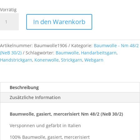
Vorrätig
Baumwolle,
In den Warenkorb
gasiert,
mercerisiert
Nm
48/2
Artikelnummer:
Baumwolle1906
Kategorie:
Baumwolle - Nm 48/2
(NeB
(NeB 30/2)
Schlagwörter:
Baumwolle
,
Handarbeitsgarn
,
30/2),
Handstrickgarn
,
Konenwolle
,
Strickgarn
,
Webgarn
ca.
500g,
Farb-
Beschreibung
Nr.
1906
Zusätzliche Information
Menge
Baumwolle, gasiert, mercerisiert Nm 48/2 (NeB 30/2)
Versponnen und gefärbt in Italien
100% Baumwolle, gasiert, mercerisiert