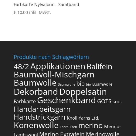
Farbkarte Nylvalour – Samtband
€
10,00
inkl. Mwst.
Produkte nach Schlagwörtern
Applikationen
Balifein
48/2
Baumwoll-Mischgarn
Baumwolle
bio
Buamwolle
Baumwolle
bio
Dekorband
Doppelsatin
Geschenkband
GOTS
Farbkarte
GOTS
Handarbeitsgarn
Handstrickgarn
Knoll Yarns Ltd.
Konenwolle
merino
Merino-
Leerhülsen
Merino Extrafein
Merinowolle
Lambswool