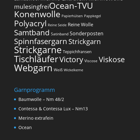
Ocean-TVU
mulesingfrei​
Konenwolle
Papierhülsen
Pappkegel
Polyacryl
Reine Wolle
Reine Seide
Samtband
Sonderposten
Satinband
Spinnfasergarn
Strickgarn
Strickgarne
Teppichfransen
Tischläufer
Victory
Viskose
Viscose
Webgarn
Weiß
Wickelkerne
Garnprogramm
Baumwolle – Nm 48/2
Contessa & Contessa Lux – Nm13
Merino extrafein
Ocean