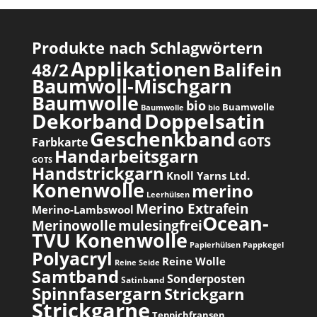
Produkte nach Schlagwörtern
Applikationen
Balifein
48/2
Baumwoll-Mischgarn
Baumwolle
bio
Buamwolle
Baumwolle
bio
Dekorband
Doppelsatin
Geschenkband
GOTS
Farbkarte
Handarbeitsgarn
GOTS
Handstrickgarn
Knoll Yarns Ltd.
Konenwolle
merino
Leerhülsen
Merino Extrafein
Merino-Lambswool
Ocean-
Merinowolle
mulesingfrei​
TVU Konenwolle
Papierhülsen
Pappkegel
Polyacryl
Reine Wolle
Reine Seide
Samtband
Sonderposten
Satinband
Spinnfasergarn
Strickgarn
Strickgarne
Teppichfransen