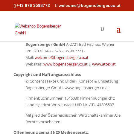
+43 676 3598772
welcome@bogensberger.co.at
Website/Shopbetreiber:
Bogensberger GmbH
A-2721 Bad Fischau, Wiener
Str. 32 Tel. +43 – 676 – 35 98 772 E-
Mail:
welcome@bogensberger.co.at
Websites:
www.bogensberger.co.at
&
www.attex.at
Copyright und Haftungsausschluss
© Content (Texte und Bilder), Konzept & Umsetzung
Bogensberger GmbH, www.bogensberger.co.at
Firmenbuchnummer: 154603h Firmenbuchgericht:
Landesgericht Wr.Neustadt UID-Nr. ATU 41895507
Mitglied der Österreichischen Wirtschaftskammer Alle
Rechte vorbehalten.
Offenlegung gemäß § 25 Mediengesetz: