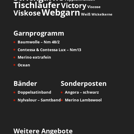
Tischläufer
Victory
Viscose
Webgarn
Viskose
Weiß
Wickelkerne
Garnprogramm
Baumwolle – Nm 48/2
Contessa & Contessa Lux – Nm13
Merino extrafein
Ocean
Bänder
Sonderposten
Doppelsatinband
Angora – schwarz
Nylvalour – Samtband
Merino Lambswool
Weitere Angebote