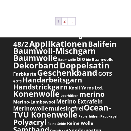
1
2
→
Produkte nach Schlagwörtern
Applikationen
Balifein
48/2
Baumwoll-Mischgarn
Baumwolle
bio
Buamwolle
Baumwolle
bio
Dekorband
Doppelsatin
Geschenkband
GOTS
Farbkarte
Handarbeitsgarn
GOTS
Handstrickgarn
Knoll Yarns Ltd.
Konenwolle
merino
Leerhülsen
Merino Extrafein
Merino-Lambswool
Ocean-
Merinowolle
mulesingfrei​
TVU Konenwolle
Papierhülsen
Pappkegel
Polyacryl
Reine Wolle
Reine Seide
Samtband
Sonderposten
Satinband