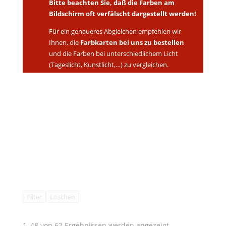
Bitte beachten Sie, daß die Farben am
Bildschirm oft verfälscht dargestellt werden!
Für ein genaueres Abgleichen empfehlen wir
Ihnen, die
Farbkarten
bei uns zu bestellen
und die Farben bei unterschiedlichem Licht
(Tageslicht, Kunstlicht,…) zu vergleichen.
Filter
Löschen
1–48 von 62 Ergebnissen werden angezeigt