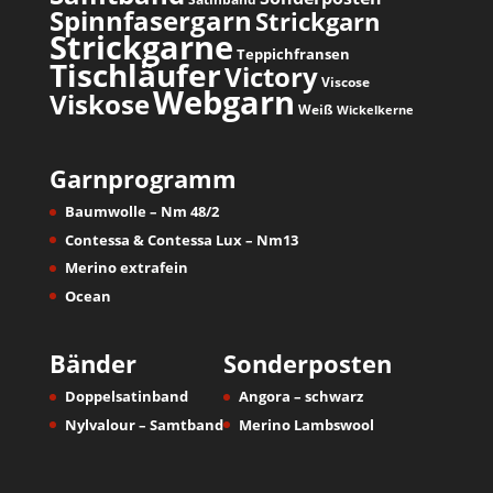
Spinnfasergarn
Strickgarn
Strickgarne
Teppichfransen
Tischläufer
Victory
Viscose
Webgarn
Viskose
Weiß
Wickelkerne
Garnprogramm
Baumwolle – Nm 48/2
Contessa & Contessa Lux – Nm13
Merino extrafein
Ocean
Bänder
Sonderposten
Doppelsatinband
Angora – schwarz
Nylvalour – Samtband
Merino Lambswool