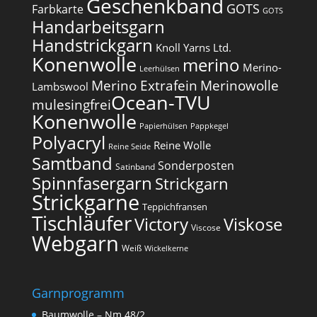
Geschenkband
GOTS
Farbkarte
GOTS
Handarbeitsgarn
Handstrickgarn
Knoll Yarns Ltd.
Konenwolle
merino
Merino-
Leerhülsen
Merino Extrafein
Merinowolle
Lambswool
Ocean-TVU
mulesingfrei​
Konenwolle
Papierhülsen
Pappkegel
Polyacryl
Reine Wolle
Reine Seide
Samtband
Sonderposten
Satinband
Spinnfasergarn
Strickgarn
Strickgarne
Teppichfransen
Tischläufer
Victory
Viskose
Viscose
Webgarn
Weiß
Wickelkerne
Garnprogramm
Baumwolle – Nm 48/2