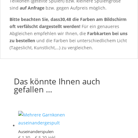
Teilkonen (geteilte Spulen) bzw. kleinere Spulengröße
sind
auf Anfrage
bzw.
gegen Aufpreis möglich.
Bitte beachten Sie, dass30,48 die Farben am Bildschirm
oft verfälscht dargestellt werden!
Für ein genaueres
Abgleichen empfehlen wir Ihnen, die
Farbkarten
bei uns
zu bestellen
und die Farben bei unterschiedlichem Licht
(Tageslicht, Kunstlicht,…) zu vergleichen.
Das könnte Ihnen auch
gefallen …
Auseinanderspulen
Preisspanne:
€
1,30
–
€
5,20
inkl.