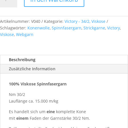
34/2
Nm,
ca.
1,00
Artikelnummer:
V040
Kategorie:
Victory - 34/2, Viskose
kg,
Schlagwörter:
Konenwolle
,
Spinnfasergarn
,
Strickgarne
,
Victory
,
Farb-
Viskose
,
Webgarn
Nr.
V040
Menge
Beschreibung
Zusätzliche Information
100% Viskose Spinnfasergarn
Nm 30/2
Lauflänge ca. 15.000 m/kg
Es handelt sich um
eine
komplette Kone
mit
einem
Faden der Garnstärke 30/2 Nm.