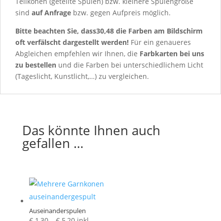
Teilkonen (geteilte Spulen) bzw. kleinere Spulengröße
sind
auf Anfrage
bzw.
gegen Aufpreis möglich.
Bitte beachten Sie, dass30,48 die Farben am Bildschirm
oft verfälscht dargestellt werden!
Für ein genaueres
Abgleichen empfehlen wir Ihnen, die
Farbkarten
bei uns
zu bestellen
und die Farben bei unterschiedlichem Licht
(Tageslicht, Kunstlicht,…) zu vergleichen.
Das könnte Ihnen auch
gefallen …
Auseinanderspulen
Preisspanne:
€
1,30
–
€
5,20
inkl.