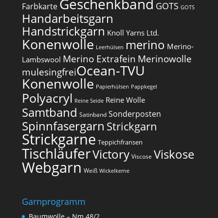
Geschenkband
GOTS
Farbkarte
GOTS
Handarbeitsgarn
Handstrickgarn
Knoll Yarns Ltd.
Konenwolle
merino
Merino-
Leerhülsen
Merino Extrafein
Merinowolle
Lambswool
Ocean-TVU
mulesingfrei​
Konenwolle
Papierhülsen
Pappkegel
Polyacryl
Reine Wolle
Reine Seide
Samtband
Sonderposten
Satinband
Spinnfasergarn
Strickgarn
Strickgarne
Teppichfransen
Tischläufer
Victory
Viskose
Viscose
Webgarn
Weiß
Wickelkerne
Garnprogramm
Baumwolle – Nm 48/2