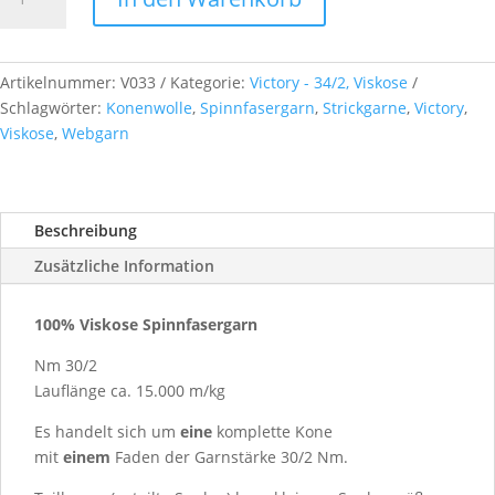
34/2
Nm,
ca.
1,00
Artikelnummer:
V033
Kategorie:
Victory - 34/2, Viskose
kg,
Schlagwörter:
Konenwolle
,
Spinnfasergarn
,
Strickgarne
,
Victory
,
Farb-
Viskose
,
Webgarn
Nr.
V033
Menge
Beschreibung
Zusätzliche Information
100% Viskose Spinnfasergarn
Nm 30/2
Lauflänge ca. 15.000 m/kg
Es handelt sich um
eine
komplette Kone
mit
einem
Faden der Garnstärke 30/2 Nm.