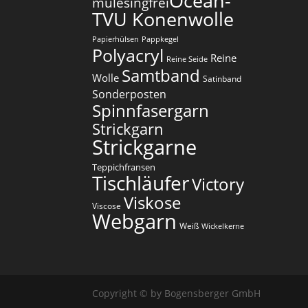
Ocean-
mulesingfrei​
TVU Konenwolle
Papierhülsen
Pappkegel
Polyacryl
Reine
Reine Seide
Samtband
Wolle
Satinband
Sonderposten
Spinnfasergarn
Strickgarn
Strickgarne
Teppichfransen
Tischläufer
Victory
Viskose
Viscose
Webgarn
Weiß
Wickelkerne
Copyright © by Bogensberger GmbH