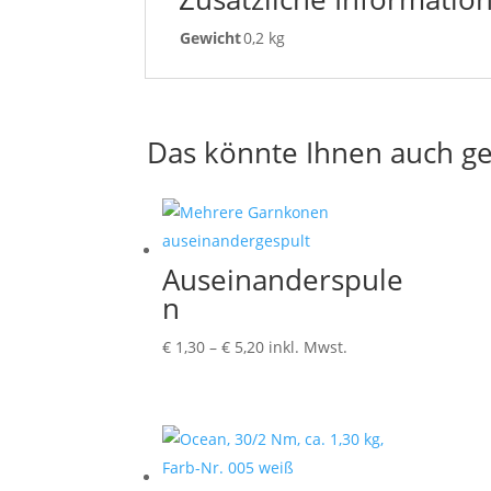
Gewicht
0,2 kg
Das könnte Ihnen auch ge
Auseinanderspule
n
Preisspanne:
€
1,30
–
€
5,20
inkl. Mwst.
€ 1,30
bis
€ 5,20