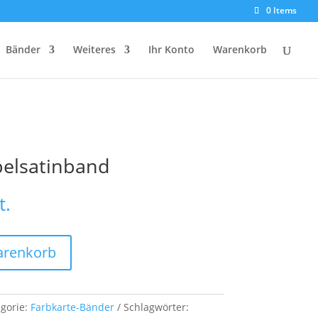
0 Items
Bänder
Weiteres
Ihr Konto
Warenkorb
pelsatinband
t.
arenkorb
gorie:
Farbkarte-Bänder
Schlagwörter: