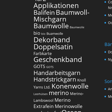
Co
Applikationen
N
Baumwoll-
Balifein
Me
Mischgarn
O
Baumwolle
Baumwolle
bio
Buamwolle
bio
Dekorband
Bä
Doppelsatin
Do
Farbkarte
Geschenkband
Ny
GOTS
GOTS
Handarbeitsgarn
Handstrickgarn
Knoll
Son
Konenwolle
Yarns Ltd.
An
merino
Merino-
Leerhülsen
Me
Merino
Lambswool
Extrafein
Merinowolle