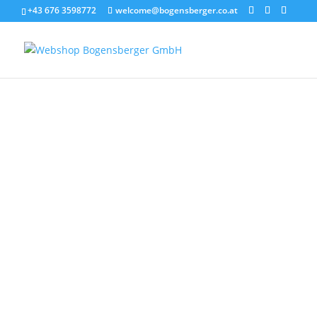
+43 676 3598772
welcome@bogensberger.co.at