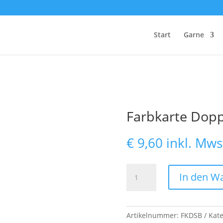
Start
Garne
Farbkarte Dop
€
9,60
inkl. Mws
Farbkarte
In den W
Doppelsatinband
Menge
Artikelnummer:
FKDSB
Kate