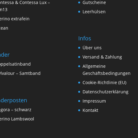
ntessa & Contessa Lux –
Gutscheine
m13
Leerhülsen
rino extrafein
cean
Infos
Über uns
nder
Versand & Zahlung
ppelsatinband
Allgemeine
lvalour – Samtband
Geschäftsbedingungen
Cookie-Richtlinie (EU)
Datenschutzerklärung
derposten
Impressum
gora – schwarz
Kontakt
rino Lambswool