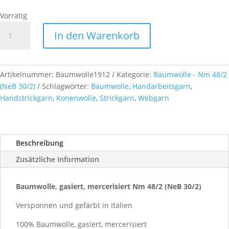
Vorrätig
Baumwolle,
In den Warenkorb
gasiert,
mercerisiert
Nm
48/2
Artikelnummer:
Baumwolle1912
Kategorie:
Baumwolle - Nm 48/2
(NeB
(NeB 30/2)
Schlagwörter:
Baumwolle
,
Handarbeitsgarn
,
30/2),
Handstrickgarn
,
Konenwolle
,
Strickgarn
,
Webgarn
ca.
500g,
Farb-
Beschreibung
Nr.
1912
Zusätzliche Information
Menge
Baumwolle, gasiert, mercerisiert Nm 48/2 (NeB 30/2)
Versponnen und gefärbt in Italien
100% Baumwolle, gasiert, mercerisiert