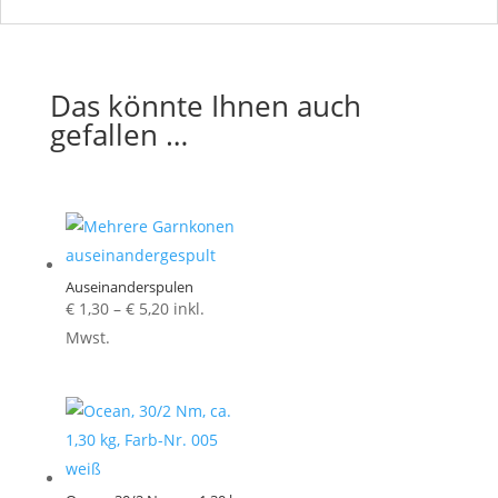
Das könnte Ihnen auch
gefallen …
Auseinanderspulen
Preisspanne:
€
1,30
–
€
5,20
inkl.
€ 1,30
Mwst.
bis
€ 5,20