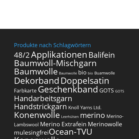
Produkte nach Schlagwörtern
Applikationen
Balifein
48/2
Baumwoll-Mischgarn
Baumwolle
bio
Buamwolle
Baumwolle
bio
Dekorband
Doppelsatin
Geschenkband
GOTS
Farbkarte
GOTS
Handarbeitsgarn
Handstrickgarn
Knoll Yarns Ltd.
Konenwolle
merino
Merino-
Leerhülsen
Merino Extrafein
Merinowolle
Lambswool
Ocean-TVU
mulesingfrei​