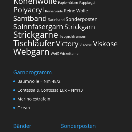
Konenwolle
Papierhülsen
Pappkegel
Polyacryl
Reine Wolle
Reine Seide
Samtband
Sonderposten
Satinband
Spinnfasergarn
Strickgarn
Strickgarne
Teppichfransen
Tischläufer
Victory
Viskose
Viscose
Webgarn
Weiß
Wickelkerne
Garnprogramm
Baumwolle – Nm 48/2
Contessa & Contessa Lux – Nm13
Merino extrafein
Ocean
Bänder
Sonderposten