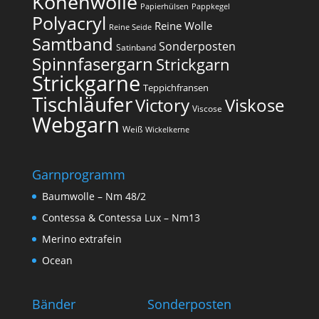
Konenwolle
Papierhülsen
Pappkegel
Polyacryl
Reine Wolle
Reine Seide
Samtband
Sonderposten
Satinband
Spinnfasergarn
Strickgarn
Strickgarne
Teppichfransen
Tischläufer
Victory
Viskose
Viscose
Webgarn
Weiß
Wickelkerne
Garnprogramm
Baumwolle – Nm 48/2
Contessa & Contessa Lux – Nm13
Merino extrafein
Ocean
Bänder
Sonderposten