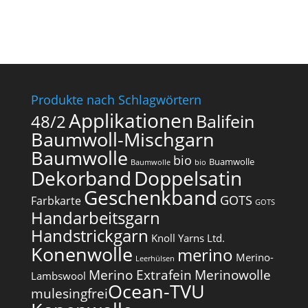
Produkte nach Schlagwörtern
Applikationen
Balifein
48/2
Baumwoll-Mischgarn
Baumwolle
bio
Buamwolle
Baumwolle
bio
Dekorband
Doppelsatin
Geschenkband
GOTS
Farbkarte
GOTS
Handarbeitsgarn
Handstrickgarn
Knoll Yarns Ltd.
Konenwolle
merino
Merino-
Leerhülsen
Merino Extrafein
Merinowolle
Lambswool
Ocean-TVU
mulesingfrei​