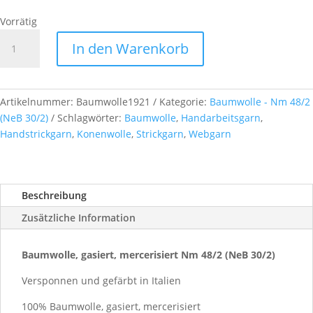
Vorrätig
Baumwolle,
In den Warenkorb
gasiert,
mercerisiert
Nm
48/2
Artikelnummer:
Baumwolle1921
Kategorie:
Baumwolle - Nm 48/2
(NeB
(NeB 30/2)
Schlagwörter:
Baumwolle
,
Handarbeitsgarn
,
30/2),
Handstrickgarn
,
Konenwolle
,
Strickgarn
,
Webgarn
ca.
500g,
Farb-
Beschreibung
Nr.
1921
Zusätzliche Information
Menge
Baumwolle, gasiert, mercerisiert Nm 48/2 (NeB 30/2)
Versponnen und gefärbt in Italien
100% Baumwolle, gasiert, mercerisiert