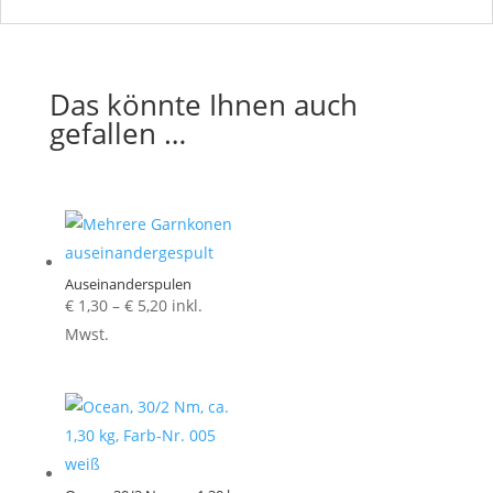
Das könnte Ihnen auch
gefallen …
Auseinanderspulen
Preisspanne:
€
1,30
–
€
5,20
inkl.
€ 1,30
Mwst.
bis
€ 5,20