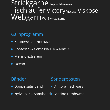
Strickgarne
Teppichfransen
Tischläufer
Victory
Viskose
Viscose
Webgarn
Weiß
Wickelkerne
Garnprogramm
Baumwolle – Nm 48/2
Contessa & Contessa Lux – Nm13
Merino extrafein
Ocean
Bänder
Sonderposten
Doppelsatinband
Angora – schwarz
Nylvalour – Samtband
Merino Lambswool