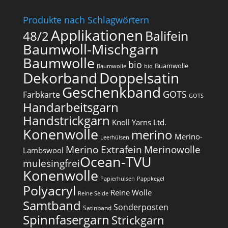
Produkte nach Schlagwörtern
Applikationen
Balifein
48/2
Baumwoll-Mischgarn
Baumwolle
bio
Buamwolle
Baumwolle
bio
Dekorband
Doppelsatin
Geschenkband
GOTS
Farbkarte
GOTS
Handarbeitsgarn
Handstrickgarn
Knoll Yarns Ltd.
Konenwolle
merino
Merino-
Leerhülsen
Merino Extrafein
Merinowolle
Lambswool
Ocean-TVU
mulesingfrei​
Konenwolle
Papierhülsen
Pappkegel
Polyacryl
Reine Wolle
Reine Seide
Samtband
Sonderposten
Satinband
Spinnfasergarn
Strickgarn