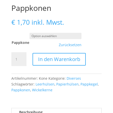
Pappkonen
€
1,70
inkl. Mwst.
Pappkone
Zurücksetzen
Pappkonen
In den Warenkorb
Menge
Artikelnummer:
Kone
Kategorie:
Diverses
Schlagwörter:
Leerhülsen
,
Papierhülsen
,
Pappkegel
,
Pappkonen
,
Wickelkerne
Beschreibung