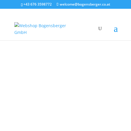
+43 676 3598772
welcome@bogensberger.co.at