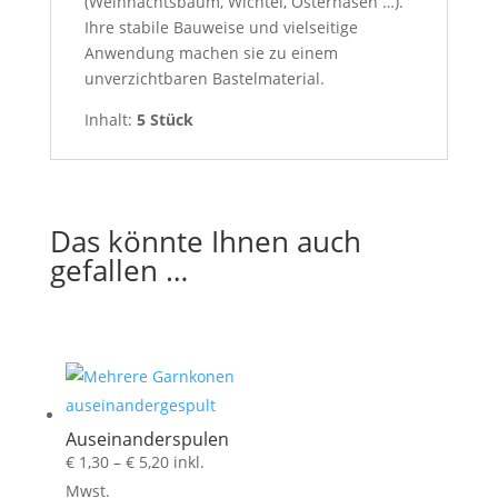
(Weihnachtsbaum, Wichtel, Osterhasen …).
Ihre stabile Bauweise und vielseitige
Anwendung machen sie zu einem
unverzichtbaren Bastelmaterial.
Inhalt:
5 Stück
Das könnte Ihnen auch
gefallen …
Auseinanderspulen
Preisspanne:
€
1,30
–
€
5,20
inkl.
€ 1,30
Mwst.