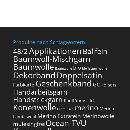
Produkte nach Schlagwörtern
Applikationen
Balifein
48/2
Baumwoll-Mischgarn
Baumwolle
bio
Buamwolle
Baumwolle
bio
Dekorband
Doppelsatin
Geschenkband
GOTS
Farbkarte
GOTS
Handarbeitsgarn
Handstrickgarn
Knoll Yarns Ltd.
Konenwolle
merino
Merino-
Leerhülsen
Merino Extrafein
Merinowolle
Lambswool
Ocean-TVU
mulesingfrei​