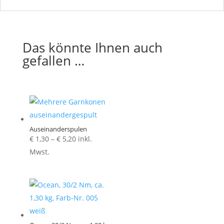
Das könnte Ihnen auch
gefallen …
Auseinanderspulen
Preisspanne:
€
1,30
–
€
5,20
inkl.
€ 1,30
Mwst.
bis
€ 5,20