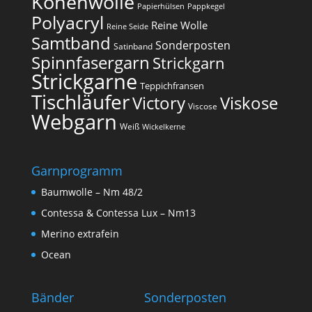
Konenwolle
Papierhülsen
Pappkegel
Polyacryl
Reine Wolle
Reine Seide
Samtband
Sonderposten
Satinband
Spinnfasergarn
Strickgarn
Strickgarne
Teppichfransen
Tischläufer
Victory
Viskose
Viscose
Webgarn
Weiß
Wickelkerne
Garnprogramm
Baumwolle – Nm 48/2
Contessa & Contessa Lux – Nm13
Merino extrafein
Ocean
Bänder
Sonderposten