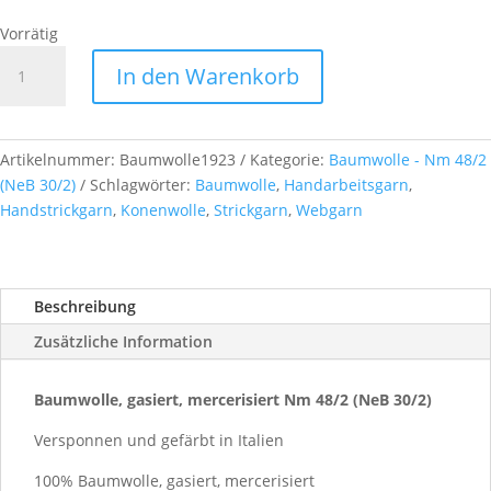
Vorrätig
Baumwolle,
In den Warenkorb
gasiert,
mercerisiert
Nm
48/2
Artikelnummer:
Baumwolle1923
Kategorie:
Baumwolle - Nm 48/2
(NeB
(NeB 30/2)
Schlagwörter:
Baumwolle
,
Handarbeitsgarn
,
30/2),
Handstrickgarn
,
Konenwolle
,
Strickgarn
,
Webgarn
ca.
500g,
Farb-
Beschreibung
Nr.
1923
Zusätzliche Information
Menge
Baumwolle, gasiert, mercerisiert Nm 48/2 (NeB 30/2)
Versponnen und gefärbt in Italien
100% Baumwolle, gasiert, mercerisiert