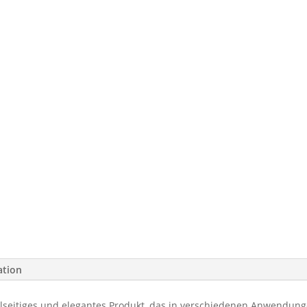
ation
lseitiges und elegantes Produkt, das in verschiedenen Anwendun