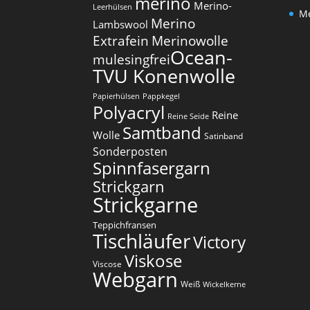
merino
Merino-
Leerhülsen
Me
Merino
Lambswool
Extrafein
Merinowolle
Ocean-
mulesingfrei​
TVU Konenwolle
Papierhülsen
Pappkegel
Polyacryl
Reine
Reine Seide
Samtband
Wolle
Satinband
Sonderposten
Spinnfasergarn
Strickgarn
Strickgarne
Teppichfransen
Tischläufer
Victory
Viskose
Viscose
Webgarn
Weiß
Wickelkerne