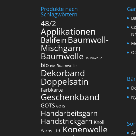
Produkte nach
Ga
Schlagwörtern
Ba
48/2
Co
Applikationen
N
Baumwoll-
Balifein
Me
Mischgarn
O
Baumwolle
Baumwolle
bio
Buamwolle
bio
Dekorband
Bä
Doppelsatin
Do
Farbkarte
Geschenkband
Ny
GOTS
GOTS
Handarbeitsgarn
Handstrickgarn
Knoll
Son
Konenwolle
Yarns Ltd.
An