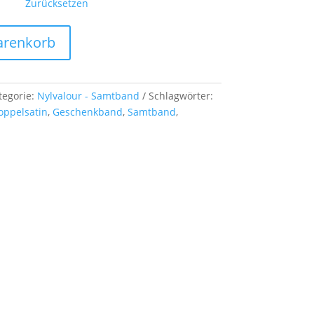
Zurücksetzen
arenkorb
tegorie:
Nylvalour - Samtband
Schlagwörter:
oppelsatin
,
Geschenkband
,
Samtband
,