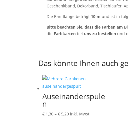
Geschenkband, Dekorband, Tischläufer, Appl
Die Bandlänge beträgt
10 m
und ist in fol
Bitte beachten Sie, dass die Farben am Bi
die
Farbkarten
bei
uns zu bestellen
und d
Das könnte Ihnen auch ge
Auseinanderspule
n
Preisspanne:
€
1,30
–
€
5,20
inkl. Mwst.
€ 1,30