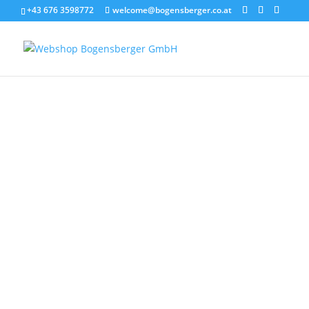
+43 676 3598772
welcome@bogensberger.co.at