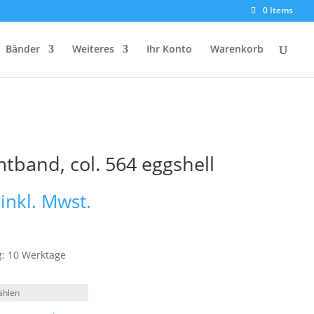
0 Items
Bänder
Weiteres
Ihr Konto
Warenkorb
tband, col. 564 eggshell
Preisspanne:
inkl. Mwst.
€ 9,15
bis
€ 10,60
g: 10 Werktage