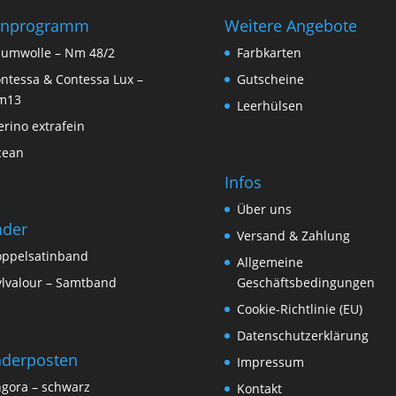
rnprogramm
Weitere Angebote
umwolle – Nm 48/2
Farbkarten
ntessa & Contessa Lux –
Gutscheine
m13
Leerhülsen
rino extrafein
cean
Infos
Über uns
nder
Versand & Zahlung
ppelsatinband
Allgemeine
lvalour – Samtband
Geschäftsbedingungen
Cookie-Richtlinie (EU)
Datenschutzerklärung
derposten
Impressum
gora – schwarz
Kontakt