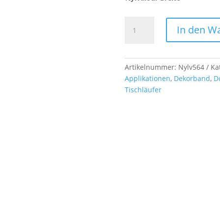
Nylvalour
In den W
-
Samtband,
col.
564
Artikelnummer:
Nylv564
Ka
eggshell
Applikationen
,
Dekorband
,
D
Menge
Tischläufer