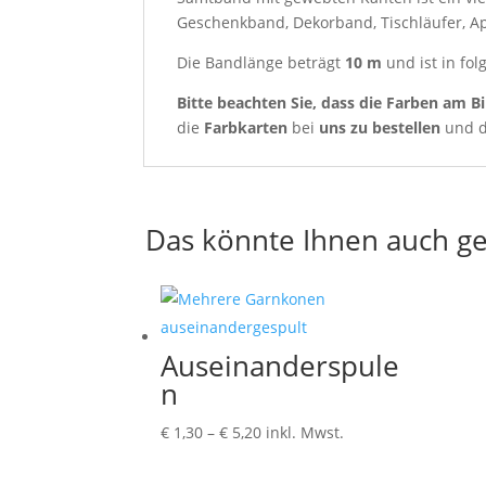
Geschenkband, Dekorband, Tischläufer, Appl
Die Bandlänge beträgt
10 m
und ist in fol
Bitte beachten Sie, dass die Farben am Bi
die
Farbkarten
bei
uns zu bestellen
und d
Das könnte Ihnen auch ge
Auseinanderspule
n
Preisspanne:
€
1,30
–
€
5,20
inkl. Mwst.
€ 1,30