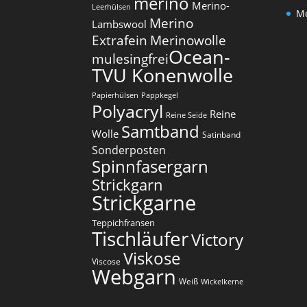
merino
Merino-
Leerhülsen
Me
Merino
Lambswool
Extrafein
Merinowolle
Ocean-
mulesingfrei​
TVU Konenwolle
Papierhülsen
Pappkegel
Polyacryl
Reine
Reine Seide
Samtband
Wolle
Satinband
Sonderposten
Spinnfasergarn
Strickgarn
Strickgarne
Teppichfransen
Tischläufer
Victory
Viskose
Viscose
Webgarn
Weiß
Wickelkerne