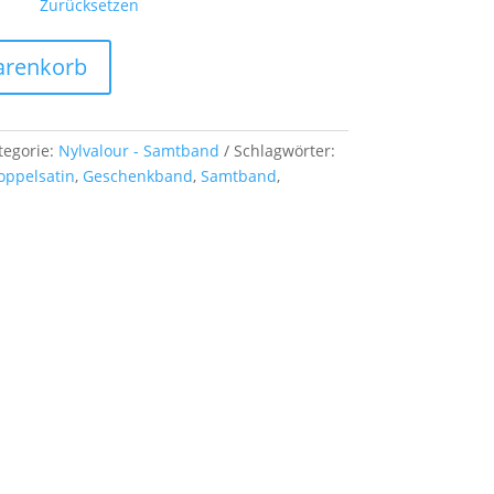
Zurücksetzen
arenkorb
tegorie:
Nylvalour - Samtband
Schlagwörter:
oppelsatin
,
Geschenkband
,
Samtband
,