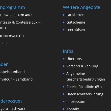
rnprogramm
Weitere Angebote
umwolle – Nm 48/2
Farbkarten
ntessa & Contessa Lux –
Gutscheine
m13
Leerhülsen
rino extrafein
cean
Infos
Über uns
nder
Versand & Zahlung
ppelsatinband
Allgemeine
lvalour – Samtband
Geschäftsbedingungen
Cookie-Richtlinie (EU)
Datenschutzerklärung
derposten
Impressum
gora – schwarz
Kontakt