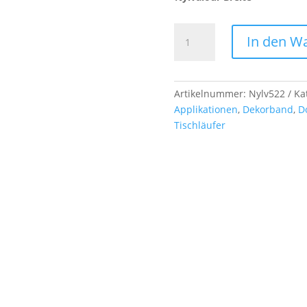
Nylvalour
In den W
-
Samtband,
col.
522
Artikelnummer:
Nylv522
Ka
faience
Applikationen
,
Dekorband
,
D
Menge
Tischläufer