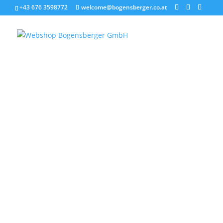
+43 676 3598772
welcome@bogensberger.co.at