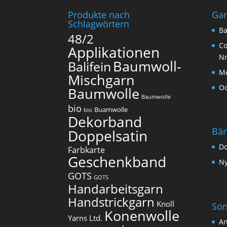
Produkte nach
Ga
Schlagwörtern
Ba
48/2
Co
Applikationen
N
Baumwoll-
Balifein
Me
Mischgarn
O
Baumwolle
Baumwolle
bio
Buamwolle
bio
Dekorband
Bä
Doppelsatin
Do
Farbkarte
Geschenkband
Ny
GOTS
GOTS
Handarbeitsgarn
Handstrickgarn
Knoll
Son
Konenwolle
Yarns Ltd.
An