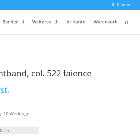
0 Items
Bänder
Weiteres
Ihr Konto
Warenkorb
tband, col. 522 faience
st.
g: 10 Werktage