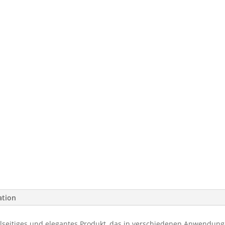
ation
lseitiges und elegantes Produkt, das in verschiedenen Anwendun