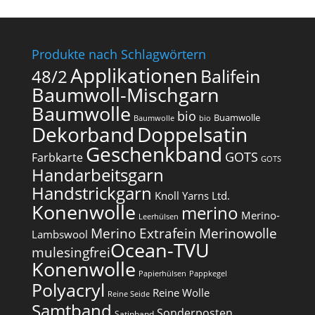
Produkte nach Schlagwörtern
Applikationen
Balifein
48/2
Baumwoll-Mischgarn
Baumwolle
bio
Buamwolle
Baumwolle
bio
Dekorband
Doppelsatin
Geschenkband
GOTS
Farbkarte
GOTS
Handarbeitsgarn
Handstrickgarn
Knoll Yarns Ltd.
Konenwolle
merino
Merino-
Leerhülsen
Merino Extrafein
Merinowolle
Lambswool
Ocean-TVU
mulesingfrei​
Konenwolle
Papierhülsen
Pappkegel
Polyacryl
Reine Wolle
Reine Seide
Samtband
Sonderposten
Satinband