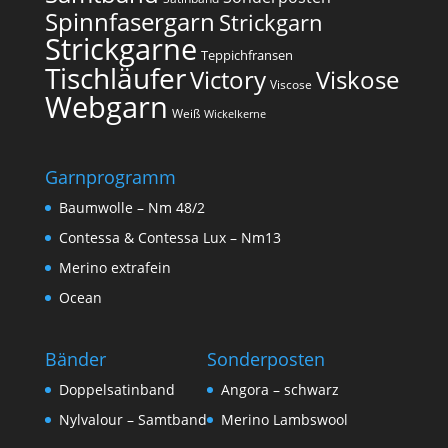
Spinnfasergarn
Strickgarn
Strickgarne
Teppichfransen
Tischläufer
Victory
Viskose
Viscose
Webgarn
Weiß
Wickelkerne
Garnprogramm
Baumwolle – Nm 48/2
Contessa & Contessa Lux – Nm13
Merino extrafein
Ocean
Bänder
Sonderposten
Doppelsatinband
Angora – schwarz
Nylvalour – Samtband
Merino Lambswool