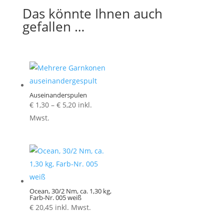
Das könnte Ihnen auch
gefallen …
Auseinanderspulen
Preisspanne:
€
1,30
–
€
5,20
inkl.
€ 1,30
Mwst.
bis
€ 5,20
Ocean, 30/2 Nm, ca. 1,30 kg,
Farb-Nr. 005 weiß
€
20,45
inkl. Mwst.