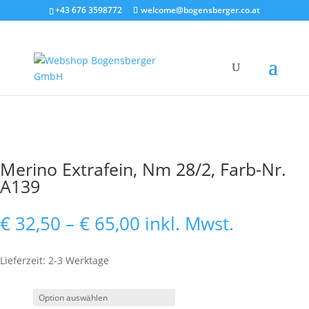
+43 676 3598772
welcome@bogensberger.co.at
Merino Extrafein, Nm 28/2, Farb-Nr.
A139
Preisspanne:
€
32,50
–
€
65,00
inkl. Mwst.
€ 32,50
bis
Lieferzeit: 2-3 Werktage
€ 65,00