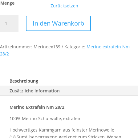
Menge
Zurücksetzen
Merino
In den Warenkorb
Extrafein,
Nm
28/2,
Farb-
Artikelnummer:
Merinoex139
Kategorie:
Merino extrafein Nm
Nr.
28/2
A139
Menge
Beschreibung
Zusätzliche Information
Merino Extrafein Nm 28/2
100% Merino-Schurwolle, extrafein
Hochwertiges Kammgarn aus feinster Merinowolle
(18,5µm), hervorragend geeignet zum Stricken, Weben,