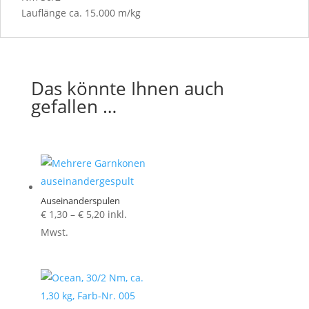
Lauflänge ca. 15.000 m/kg
Das könnte Ihnen auch
gefallen …
Auseinanderspulen
Preisspanne:
€
1,30
–
€
5,20
inkl.
€ 1,30
Mwst.
bis
€ 5,20