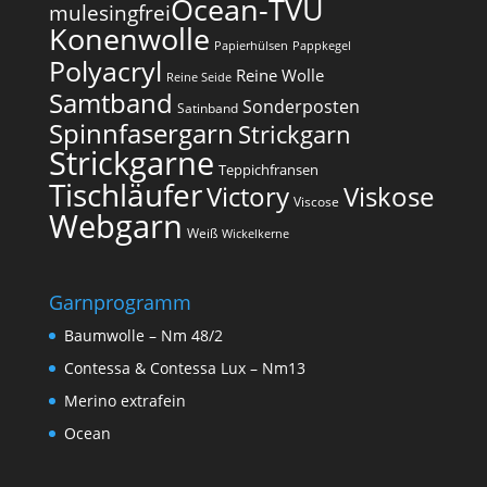
Ocean-TVU
mulesingfrei​
Konenwolle
Papierhülsen
Pappkegel
Polyacryl
Reine Wolle
Reine Seide
Samtband
Sonderposten
Satinband
Spinnfasergarn
Strickgarn
Strickgarne
Teppichfransen
Tischläufer
Victory
Viskose
Viscose
Webgarn
Weiß
Wickelkerne
Garnprogramm
Baumwolle – Nm 48/2
Contessa & Contessa Lux – Nm13
Merino extrafein
Ocean