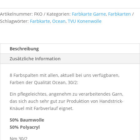
30/2
Nm,
Artikelnummer:
FKO
Kategorien:
Farbkarte Garne
,
Farbkarten
TVU
Schlagwörter:
Farbkarte
,
Ocean
,
TVU Konenwolle
Deutschland
Menge
Beschreibung
Zusätzliche Information
8 Farbspalten mit allen, aktuell bei uns verfügbaren,
Farben der Qualität Ocean, 30/2:
Ein pflegeleichtes, angenehm zu verarbeitendes Garn,
das sich auch sehr gut zur Produktion von Handstrick-
Knäuel mit Farbverlauf eignet.
50% Baumwolle
50% Polyacryl
Nm 30/2