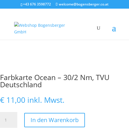
+43 676 3598772
welcome@bogensberger.co.at
Farbkarte Ocean – 30/2 Nm, TVU
Deutschland
€
11,00
inkl. Mwst.
Farbkarte
In den Warenkorb
Ocean
-