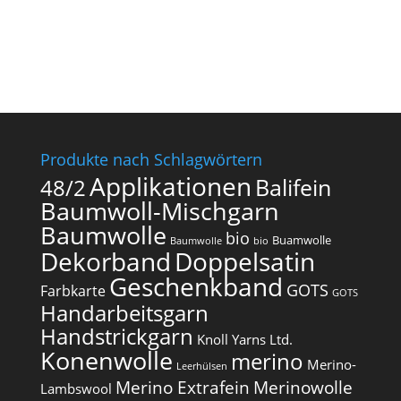
Produkte nach Schlagwörtern
Applikationen
Balifein
48/2
Baumwoll-Mischgarn
Baumwolle
bio
Buamwolle
Baumwolle
bio
Dekorband
Doppelsatin
Geschenkband
GOTS
Farbkarte
GOTS
Handarbeitsgarn
Handstrickgarn
Knoll Yarns Ltd.
Konenwolle
merino
Merino-
Leerhülsen
Merino Extrafein
Merinowolle
Lambswool