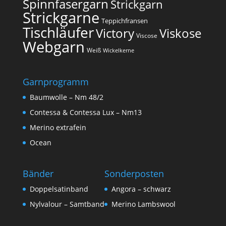
Spinnfasergarn
Strickgarn
Strickgarne
Teppichfransen
Tischläufer
Victory
Viskose
Viscose
Webgarn
Weiß
Wickelkerne
Garnprogramm
Baumwolle – Nm 48/2
Contessa & Contessa Lux – Nm13
Merino extrafein
Ocean
Bänder
Sonderposten
Doppelsatinband
Angora – schwarz
Nylvalour – Samtband
Merino Lambswool