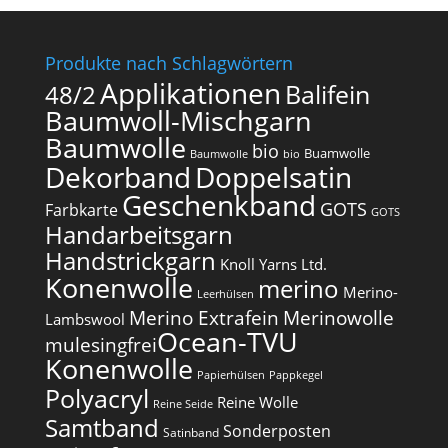
Produkte nach Schlagwörtern
Applikationen
Balifein
48/2
Baumwoll-Mischgarn
Baumwolle
bio
Buamwolle
Baumwolle
bio
Dekorband
Doppelsatin
Geschenkband
GOTS
Farbkarte
GOTS
Handarbeitsgarn
Handstrickgarn
Knoll Yarns Ltd.
Konenwolle
merino
Merino-
Leerhülsen
Merino Extrafein
Merinowolle
Lambswool
Ocean-TVU
mulesingfrei​
Konenwolle
Papierhülsen
Pappkegel
Polyacryl
Reine Wolle
Reine Seide
Samtband
Sonderposten
Satinband