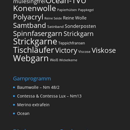
Ocean-TVU
mulesingfrei​
Konenwolle
Papierhülsen
Pappkegel
Polyacryl
Reine Wolle
Reine Seide
Samtband
Sonderposten
Satinband
Spinnfasergarn
Strickgarn
Strickgarne
Teppichfransen
Tischläufer
Victory
Viskose
Viscose
Webgarn
Weiß
Wickelkerne
Garnprogramm
Baumwolle – Nm 48/2
Contessa & Contessa Lux – Nm13
Merino extrafein
Ocean