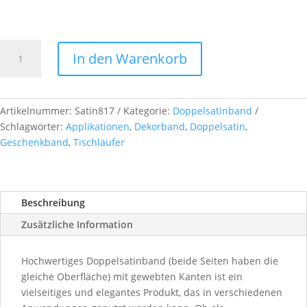
Doppelsatinband,
In den Warenkorb
col.
817
cress
green
Artikelnummer:
Satin817
Kategorie:
Doppelsatinband
Menge
Schlagwörter:
Applikationen
,
Dekorband
,
Doppelsatin
,
Geschenkband
,
Tischläufer
Beschreibung
Zusätzliche Information
Hochwertiges Doppelsatinband (beide Seiten haben die
gleiche Oberfläche) mit gewebten Kanten ist ein
vielseitiges und elegantes Produkt, das in verschiedenen