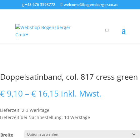
+43 676 3598772
welcome@bogensberger.co.at
Doppelsatinband, col. 817 cress green
Preisspanne:
€
9,10
–
€
16,15
inkl. Mwst.
€ 9,10
bis
Lieferzeit: 2-3 Werktage
€ 16,15
Lieferzeit bei Nachbestellung: 10 Werktage
Breite