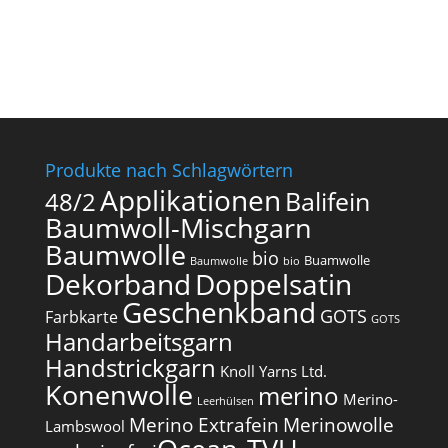
Produkte nach Schlagwörtern
Applikationen
Balifein
48/2
Baumwoll-Mischgarn
Baumwolle
bio
Buamwolle
Baumwolle
bio
Dekorband
Doppelsatin
Geschenkband
GOTS
Farbkarte
GOTS
Handarbeitsgarn
Handstrickgarn
Knoll Yarns Ltd.
Konenwolle
merino
Merino-
Leerhülsen
Merino Extrafein
Merinowolle
Lambswool