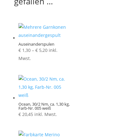
gefallen …
Auseinanderspulen
Preisspanne:
€
1,30
–
€
5,20
inkl.
€ 1,30
Mwst.
bis
€ 5,20
Ocean, 30/2 Nm, ca. 1,30 kg,
Farb-Nr. 005 weiß
€
20,45
inkl. Mwst.