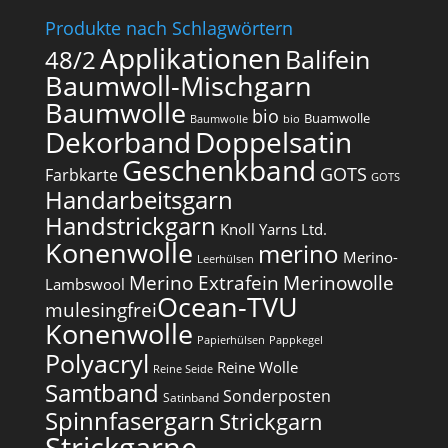
Produkte nach Schlagwörtern
Applikationen
Balifein
48/2
Baumwoll-Mischgarn
Baumwolle
bio
Buamwolle
Baumwolle
bio
Dekorband
Doppelsatin
Geschenkband
GOTS
Farbkarte
GOTS
Handarbeitsgarn
Handstrickgarn
Knoll Yarns Ltd.
Konenwolle
merino
Merino-
Leerhülsen
Merino Extrafein
Merinowolle
Lambswool
Ocean-TVU
mulesingfrei​
Konenwolle
Papierhülsen
Pappkegel
Polyacryl
Reine Wolle
Reine Seide
Samtband
Sonderposten
Satinband
Spinnfasergarn
Strickgarn
Strickgarne