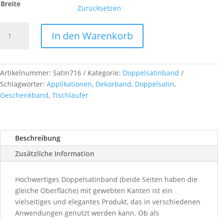
Breite
Zurücksetzen
Doppelsatinband,
In den Warenkorb
col.
716
platinum
Menge
Artikelnummer:
Satin716
Kategorie:
Doppelsatinband
Schlagwörter:
Applikationen
,
Dekorband
,
Doppelsatin
,
Geschenkband
,
Tischläufer
Beschreibung
Zusätzliche Information
Hochwertiges Doppelsatinband (beide Seiten haben die
gleiche Oberfläche) mit gewebten Kanten ist ein
vielseitiges und elegantes Produkt, das in verschiedenen
Anwendungen genutzt werden kann. Ob als