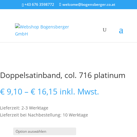
+43 676 3598772
welcome@bogensberger.co.at
Doppelsatinband, col. 716 platinum
Preisspanne:
€
9,10
–
€
16,15
inkl. Mwst.
€ 9,10
bis
Lieferzeit: 2-3 Werktage
€ 16,15
Lieferzeit bei Nachbestellung: 10 Werktage