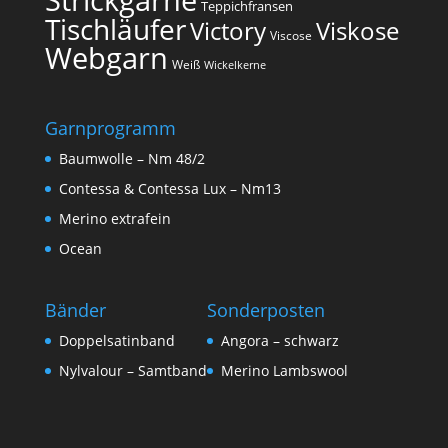
Teppichfransen
Tischläufer
Victory
Viskose
Viscose
Webgarn
Weiß
Wickelkerne
Garnprogramm
Baumwolle – Nm 48/2
Contessa & Contessa Lux – Nm13
Merino extrafein
Ocean
Bänder
Sonderposten
Doppelsatinband
Angora – schwarz
Nylvalour – Samtband
Merino Lambswool