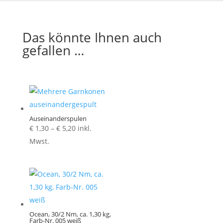
Das könnte Ihnen auch
gefallen …
Auseinanderspulen
Preisspanne:
€
1,30
–
€
5,20
inkl.
€ 1,30
Mwst.
bis
€ 5,20
Ocean, 30/2 Nm, ca. 1,30 kg,
Farb-Nr. 005 weiß