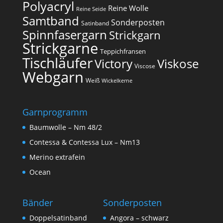
Polyacryl
Reine Wolle
Reine Seide
Samtband
Sonderposten
Satinband
Spinnfasergarn
Strickgarn
Strickgarne
Teppichfransen
Tischläufer
Victory
Viskose
Viscose
Webgarn
Weiß
Wickelkerne
Garnprogramm
Baumwolle – Nm 48/2
Contessa & Contessa Lux – Nm13
Merino extrafein
Ocean
Bänder
Sonderposten
Doppelsatinband
Angora – schwarz