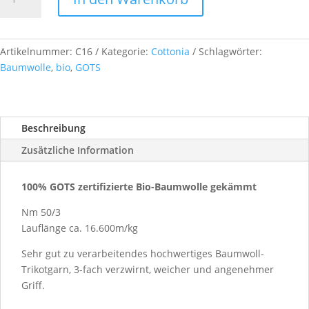
Nm
50/3,
ca.
1
Artikelnummer:
C16
Kategorie:
Cottonia
Schlagwörter:
kg,
Baumwolle
,
bio
,
GOTS
col.
C16
türkis
Beschreibung
Menge
Zusätzliche Information
100% GOTS zertifizierte Bio-Baumwolle gekämmt
Nm 50/3
Lauflänge ca. 16.600m/kg
Sehr gut zu verarbeitendes hochwertiges Baumwoll-
Trikotgarn, 3-fach verzwirnt, weicher und angenehmer
Griff.