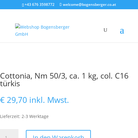
+43 676 3598772
welcome@bogensberger.co.at
Cottonia, Nm 50/3, ca. 1 kg, col. C16
türkis
€
29,70
inkl. Mwst.
Lieferzeit: 2-3 Werktage
Cottonia,
In den Warenkorb