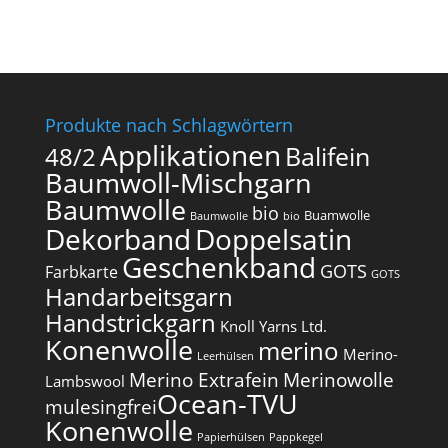
Produkte nach Schlagwörtern
Applikationen
Balifein
48/2
Baumwoll-Mischgarn
Baumwolle
bio
Buamwolle
Baumwolle
bio
Dekorband
Doppelsatin
Geschenkband
GOTS
Farbkarte
GOTS
Handarbeitsgarn
Handstrickgarn
Knoll Yarns Ltd.
Konenwolle
merino
Merino-
Leerhülsen
Merino Extrafein
Merinowolle
Lambswool
Ocean-TVU
mulesingfrei​
Konenwolle
Papierhülsen
Pappkegel