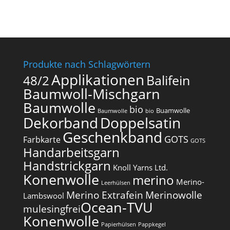
Produkte nach Schlagwörtern
Applikationen
Balifein
48/2
Baumwoll-Mischgarn
Baumwolle
bio
Buamwolle
Baumwolle
bio
Dekorband
Doppelsatin
Geschenkband
GOTS
Farbkarte
GOTS
Handarbeitsgarn
Handstrickgarn
Knoll Yarns Ltd.
Konenwolle
merino
Merino-
Leerhülsen
Merino Extrafein
Merinowolle
Lambswool
Ocean-TVU
mulesingfrei​
Konenwolle
Papierhülsen
Pappkegel