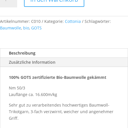
Nm
50/3,
ca.
1
Artikelnummer:
C010
Kategorie:
Cottonia
Schlagwörter:
kg,
Baumwolle
,
bio
,
GOTS
col.
C10
blue
Beschreibung
navy
Menge
Zusätzliche Information
100% GOTS zertifizierte Bio-Baumwolle gekämmt
Nm 50/3
Lauflänge ca. 16.600m/kg
Sehr gut zu verarbeitendes hochwertiges Baumwoll-
Trikotgarn, 3-fach verzwirnt, weicher und angenehmer
Griff.