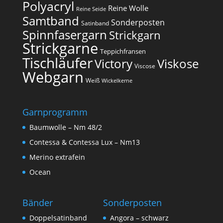
Polyacryl
Reine Wolle
Reine Seide
Samtband
Sonderposten
Satinband
Spinnfasergarn
Strickgarn
Strickgarne
Teppichfransen
Tischläufer
Victory
Viskose
Viscose
Webgarn
Weiß
Wickelkerne
Garnprogramm
Baumwolle – Nm 48/2
Contessa & Contessa Lux – Nm13
Merino extrafein
Ocean
Bänder
Sonderposten
Doppelsatinband
Angora – schwarz