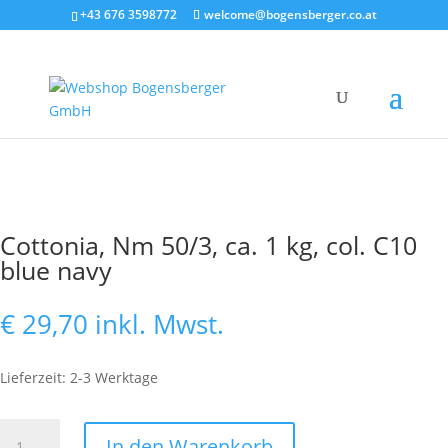
+43 676 3598772
welcome@bogensberger.co.at
Cottonia, Nm 50/3, ca. 1 kg, col. C10
blue navy
€
29,70
inkl. Mwst.
Lieferzeit: 2-3 Werktage
Cottonia,
In den Warenkorb