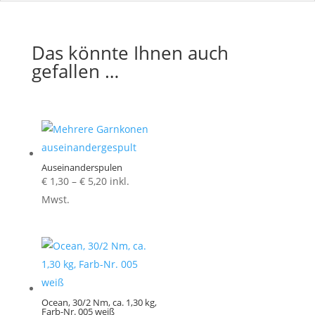
Das könnte Ihnen auch
gefallen …
Auseinanderspulen
Preisspanne:
€
1,30
–
€
5,20
inkl.
€ 1,30
Mwst.
bis
€ 5,20
Ocean, 30/2 Nm, ca. 1,30 kg,
Farb-Nr. 005 weiß