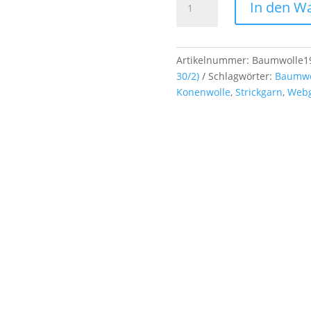
In den W
gasiert,
mercerisiert
Nm
48/2
Artikelnummer:
Baumwolle1
(NeB
30/2)
Schlagwörter:
Baumwo
30/2),
Konenwolle
,
Strickgarn
,
Web
ca.
500g,
Farb-
Nr.
1945
Menge