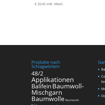
€
20,45
inkl. Mwst.
Produkte nach
Ga
Schlagwörtern
Ba
48/2
Co
Applikationen
N
Baumwoll-
Balifein
Me
Mischgarn
O
Baumwolle
Baumwolle