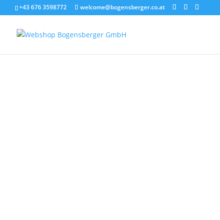
+43 676 3598772
welcome@bogensberger.co.at