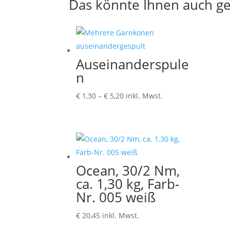
Das könnte Ihnen auch ge
Auseinanderspule
n
Preisspanne:
€
1,30
–
€
5,20
inkl. Mwst.
€ 1,30
bis
€ 5,20
Ocean, 30/2 Nm,
ca. 1,30 kg, Farb-
Nr. 005 weiß
€
20,45
inkl. Mwst.