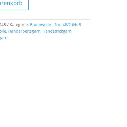
arenkorb
945
Kategorie:
Baumwolle - Nm 48/2 (NeB
lle
,
Handarbeitsgarn
,
Handstrickgarn
,
garn