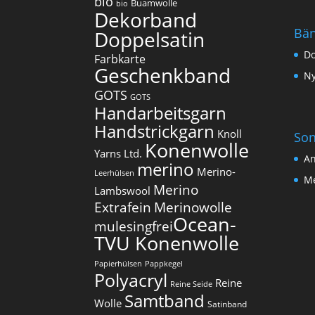
bio
Buamwolle
bio
Dekorband
Bä
Doppelsatin
Do
Farbkarte
Geschenkband
Ny
GOTS
GOTS
Handarbeitsgarn
Handstrickgarn
Knoll
Son
Konenwolle
Yarns Ltd.
An
merino
Merino-
Leerhülsen
Me
Merino
Lambswool
Extrafein
Merinowolle
Ocean-
mulesingfrei​
TVU Konenwolle
Papierhülsen
Pappkegel
Polyacryl
Reine
Reine Seide
Samtband
Wolle
Satinband