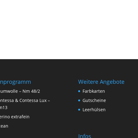
rnprogramm
Weitere Angebote
umwolle – Nm 48/2
Farbkarten
ntessa & Contessa Lux –
Gutscheine
m13
Leerhülsen
rino extrafein
cean
Infos