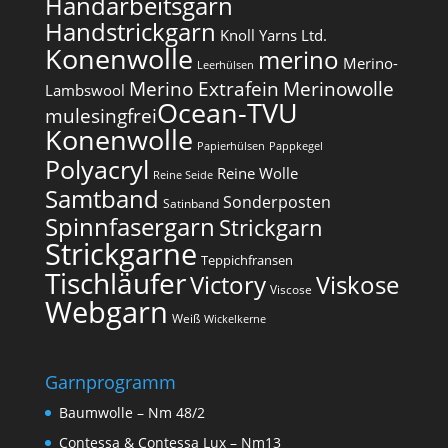
Handarbeitsgarn
Handstrickgarn
Knoll Yarns Ltd.
Konenwolle
merino
Merino-
Leerhülsen
Merino Extrafein
Merinowolle
Lambswool
Ocean-TVU
mulesingfrei​
Konenwolle
Papierhülsen
Pappkegel
Polyacryl
Reine Wolle
Reine Seide
Samtband
Sonderposten
Satinband
Spinnfasergarn
Strickgarn
Strickgarne
Teppichfransen
Tischläufer
Victory
Viskose
Viscose
Webgarn
Weiß
Wickelkerne
Garnprogramm
Baumwolle – Nm 48/2
Contessa & Contessa Lux – Nm13