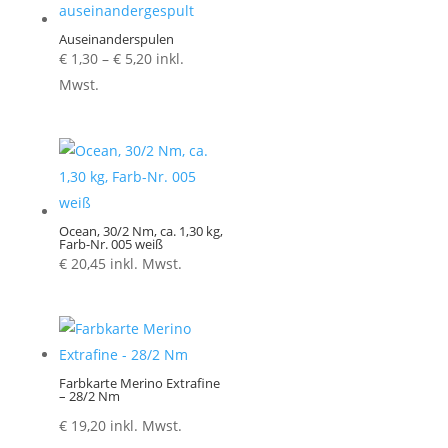
Auseinanderspulen
Preisspanne:
€
1,30
–
€
5,20
inkl.
€ 1,30
Mwst.
bis
€ 5,20
Ocean, 30/2 Nm, ca. 1,30 kg,
Farb-Nr. 005 weiß
€
20,45
inkl. Mwst.
Farbkarte Merino Extrafine
– 28/2 Nm
€
19,20
inkl. Mwst.