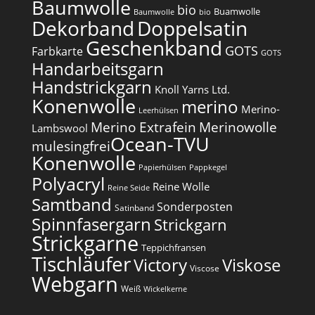
Baumwolle
bio
Buamwolle
Baumwolle
bio
Dekorband
Doppelsatin
Geschenkband
GOTS
Farbkarte
GOTS
Handarbeitsgarn
Handstrickgarn
Knoll Yarns Ltd.
Konenwolle
merino
Merino-
Leerhülsen
Merino Extrafein
Merinowolle
Lambswool
Ocean-TVU
mulesingfrei​
Konenwolle
Papierhülsen
Pappkegel
Polyacryl
Reine Wolle
Reine Seide
Samtband
Sonderposten
Satinband
Spinnfasergarn
Strickgarn
Strickgarne
Teppichfransen
Tischläufer
Victory
Viskose
Viscose
Webgarn
Weiß
Wickelkerne