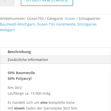
30/2
Nm,
ca.
1,30
Artikelnummer:
Ocean750
Kategorie:
Ocean
Schlagwörter:
kg,
Baumwoll-Mischgarn
,
Ocean-TVU Konenwolle
,
Strickgarne
,
Farb-
Webgarn
Nr.
750
kiwi
Beschreibung
Menge
Zusätzliche Information
50% Baumwolle
50% Polyacryl
Nm 30/2
Lauflänge ca. 15.000 m/kg
Es handelt sich um
eine
komplette Kone
mit
einem
Faden der Garnstärke 30/2 Nm.