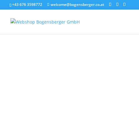
+43 676 3598772
welcome@bogensberger.co.at