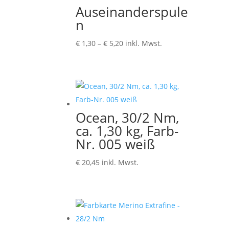
Auseinanderspule
n
Preisspanne:
€
1,30
–
€
5,20
inkl. Mwst.
€ 1,30
bis
€ 5,20
Ocean, 30/2 Nm,
ca. 1,30 kg, Farb-
Nr. 005 weiß
€
20,45
inkl. Mwst.