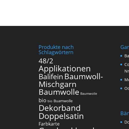
Produkte nach
Ga
Schlagwörtern
Ba
48/2
Co
Applikationen
N
Baumwoll-
Balifein
Me
Mischgarn
O
Baumwolle
Baumwolle
bio
Buamwolle
bio
Dekorband
Bä
Doppelsatin
Do
Farbkarte