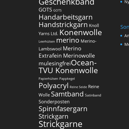
Geschenkband
Ny
GOTS
GOTS
Handarbeitsgarn
Handstrickgarn
Knoll
Son
Konenwolle
Yarns Ltd.
An
merino
Merino-
Leerhülsen
Me
Merino
Lambswool
Extrafein
Merinowolle
Ocean-
mulesingfrei​
TVU Konenwolle
Papierhülsen
Pappkegel
Polyacryl
Reine
Reine Seide
Samtband
Wolle
Satinband
Sonderposten
Spinnfasergarn
Strickgarn
Strickgarne