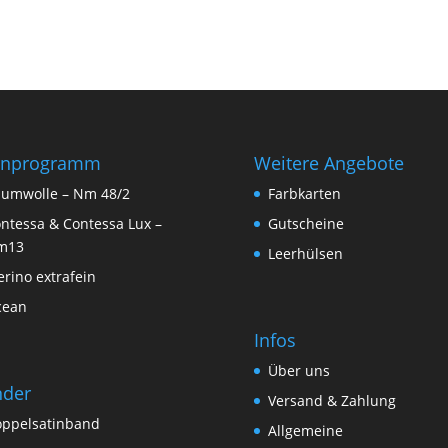
rnprogramm
Weitere Angebote
umwolle – Nm 48/2
Farbkarten
ntessa & Contessa Lux –
Gutscheine
m13
Leerhülsen
rino extrafein
cean
Infos
Über uns
nder
Versand & Zahlung
ppelsatinband
Allgemeine