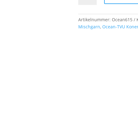
Nm,
ca.
1,30
Artikelnummer:
Ocean615
kg,
Mischgarn
,
Ocean-TVU Kone
Farb-
Nr.
615
nuss
Menge