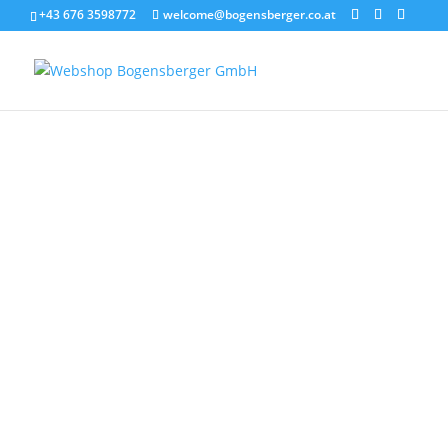
+43 676 3598772
welcome@bogensberger.co.at