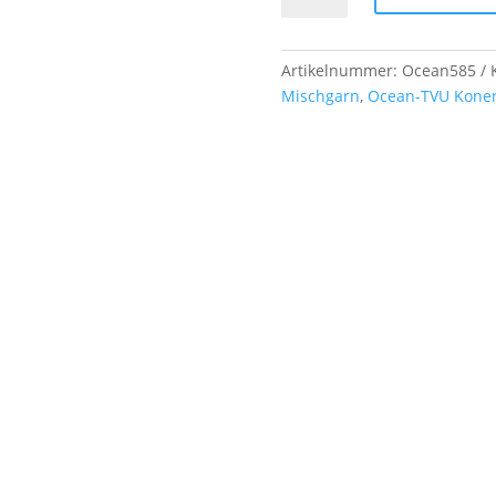
Nm,
ca.
1,30
Artikelnummer:
Ocean585
kg,
Mischgarn
,
Ocean-TVU Kone
Farb-
Nr.
585
rosa
Menge