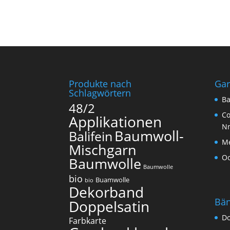
Produkte nach
Ga
Schlagwörtern
Ba
48/2
Co
Applikationen
N
Baumwoll-
Balifein
Me
Mischgarn
O
Baumwolle
Baumwolle
bio
Buamwolle
bio
Dekorband
Bä
Doppelsatin
Do
Farbkarte