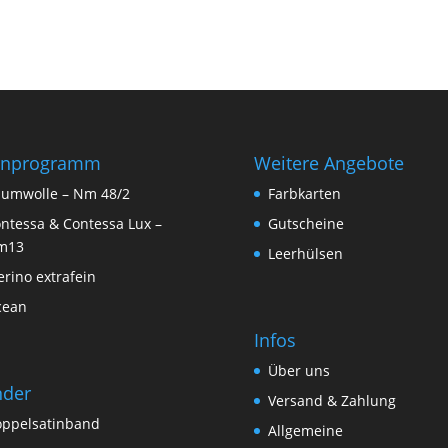
rnprogramm
Weitere Angebote
umwolle – Nm 48/2
Farbkarten
ntessa & Contessa Lux –
Gutscheine
m13
Leerhülsen
rino extrafein
cean
Infos
Über uns
nder
Versand & Zahlung
ppelsatinband
Allgemeine