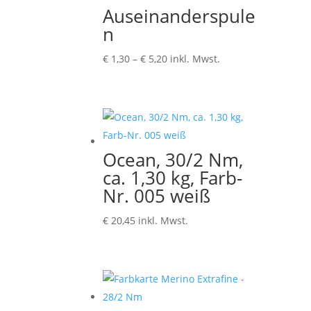
Auseinanderspule
n
Preisspanne:
€
1,30
–
€
5,20
inkl. Mwst.
€ 1,30
bis
€ 5,20
Ocean, 30/2 Nm,
ca. 1,30 kg, Farb-
Nr. 005 weiß
€
20,45
inkl. Mwst.