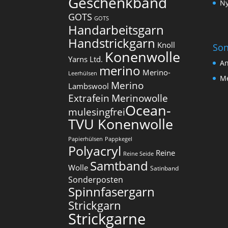
Geschenkband
Ny
GOTS
GOTS
Handarbeitsgarn
Handstrickgarn
Knoll
Son
Konenwolle
Yarns Ltd.
An
merino
Merino-
Leerhülsen
Me
Merino
Lambswool
Extrafein
Merinowolle
Ocean-
mulesingfrei​
TVU Konenwolle
Papierhülsen
Pappkegel
Polyacryl
Reine
Reine Seide
Samtband
Wolle
Satinband
Sonderposten
Spinnfasergarn
Strickgarn
Strickgarne