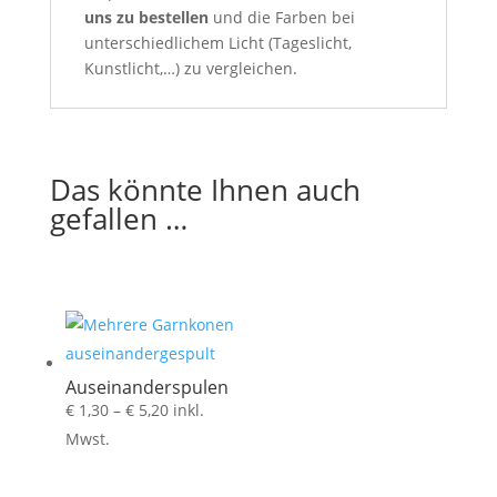
uns zu bestellen
und die Farben bei
unterschiedlichem Licht (Tageslicht,
Kunstlicht,…) zu vergleichen.
Das könnte Ihnen auch
gefallen …
Auseinanderspulen
Preisspanne:
€
1,30
–
€
5,20
inkl.
€ 1,30
Mwst.
bis
€ 5,20