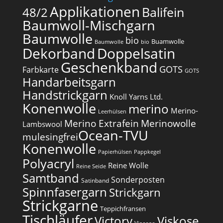
Applikationen
Balifein
48/2
Baumwoll-Mischgarn
Baumwolle
bio
Buamwolle
Baumwolle
bio
Dekorband
Doppelsatin
Geschenkband
GOTS
Farbkarte
GOTS
Handarbeitsgarn
Handstrickgarn
Knoll Yarns Ltd.
Konenwolle
merino
Merino-
Leerhülsen
Merino Extrafein
Merinowolle
Lambswool
Ocean-TVU
mulesingfrei​
Konenwolle
Papierhülsen
Pappkegel
Polyacryl
Reine Wolle
Reine Seide
Samtband
Sonderposten
Satinband
Spinnfasergarn
Strickgarn
Strickgarne
Teppichfransen
Tischläufer
Victory
Viskose