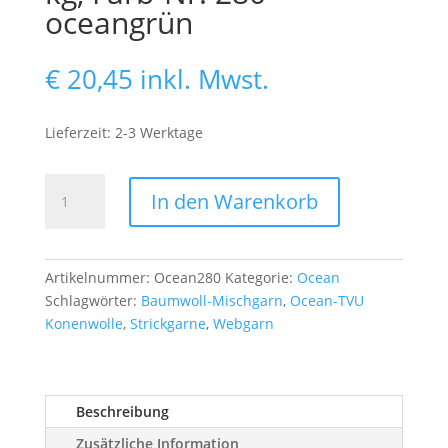
oceangrün
€
20,45
inkl. Mwst.
Lieferzeit: 2-3 Werktage
Ocean,
In den Warenkorb
30/2
Nm,
ca.
1,30
Artikelnummer:
Ocean280
Kategorie:
Ocean
kg,
Schlagwörter:
Baumwoll-Mischgarn
,
Ocean-TVU
Farb-
Konenwolle
,
Strickgarne
,
Webgarn
Nr.
280
oceangrün
Beschreibung
Menge
Zusätzliche Information