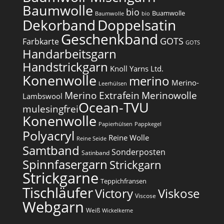
Baumwolle
bio
Buamwolle
Baumwolle
bio
Dekorband
Doppelsatin
Geschenkband
GOTS
Farbkarte
GOTS
Handarbeitsgarn
Handstrickgarn
Knoll Yarns Ltd.
Konenwolle
merino
Merino-
Leerhülsen
Merino Extrafein
Merinowolle
Lambswool
Ocean-TVU
mulesingfrei​
Konenwolle
Papierhülsen
Pappkegel
Polyacryl
Reine Wolle
Reine Seide
Samtband
Sonderposten
Satinband
Spinnfasergarn
Strickgarn
Strickgarne
Teppichfransen
Tischläufer
Victory
Viskose
Viscose
Webgarn
Weiß
Wickelkerne