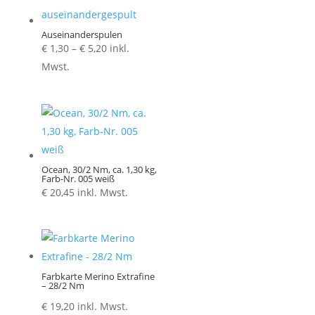
Auseinanderspulen
Preisspanne:
€
1,30
–
€
5,20
inkl.
€ 1,30
Mwst.
bis
€ 5,20
Ocean, 30/2 Nm, ca. 1,30 kg,
Farb-Nr. 005 weiß
€
20,45
inkl. Mwst.
Farbkarte Merino Extrafine
– 28/2 Nm
€
19,20
inkl. Mwst.