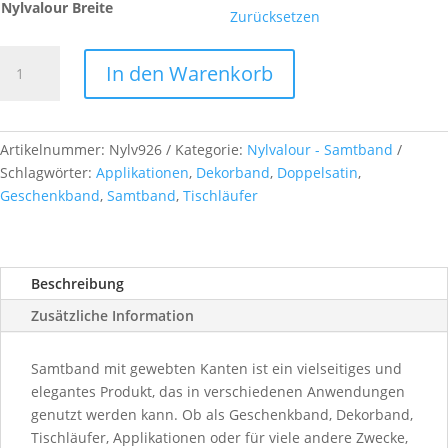
Nylvalour Breite
Zurücksetzen
Nylvalour
In den Warenkorb
-
Samtband,
col.
926
Artikelnummer:
Nylv926
Kategorie:
Nylvalour - Samtband
olive
Schlagwörter:
Applikationen
,
Dekorband
,
Doppelsatin
,
Menge
Geschenkband
,
Samtband
,
Tischläufer
Beschreibung
Zusätzliche Information
Samtband mit gewebten Kanten ist ein vielseitiges und
elegantes Produkt, das in verschiedenen Anwendungen
genutzt werden kann. Ob als Geschenkband, Dekorband,
Tischläufer, Applikationen oder für viele andere Zwecke,