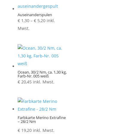
Auseinanderspulen
Preisspanne:
€
1,30
–
€
5,20
inkl.
€ 1,30
Mwst.
bis
€ 5,20
Ocean, 30/2 Nm, ca. 1,30 kg,
Farb-Nr. 005 weiß
€
20,45
inkl. Mwst.
Farbkarte Merino Extrafine
– 28/2 Nm
€
19,20
inkl. Mwst.