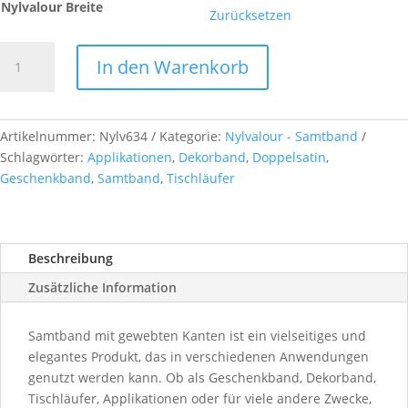
Nylvalour Breite
Zurücksetzen
Nylvalour
In den Warenkorb
-
Samtband,
col.
634
Artikelnummer:
Nylv634
Kategorie:
Nylvalour - Samtband
purple
Schlagwörter:
Applikationen
,
Dekorband
,
Doppelsatin
,
Menge
Geschenkband
,
Samtband
,
Tischläufer
Beschreibung
Zusätzliche Information
Samtband mit gewebten Kanten ist ein vielseitiges und
elegantes Produkt, das in verschiedenen Anwendungen
genutzt werden kann. Ob als Geschenkband, Dekorband,
Tischläufer, Applikationen oder für viele andere Zwecke,