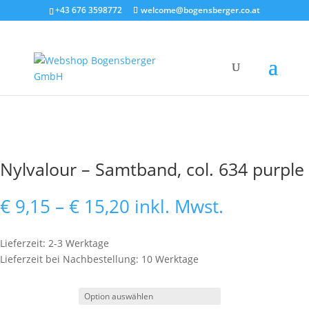
+43 676 3598772
welcome@bogensberger.co.at
Nylvalour – Samtband, col. 634 purple
Preisspanne:
€
9,15
–
€
15,20
inkl. Mwst.
€ 9,15
bis
Lieferzeit: 2-3 Werktage
€ 15,20
Lieferzeit bei Nachbestellung: 10 Werktage