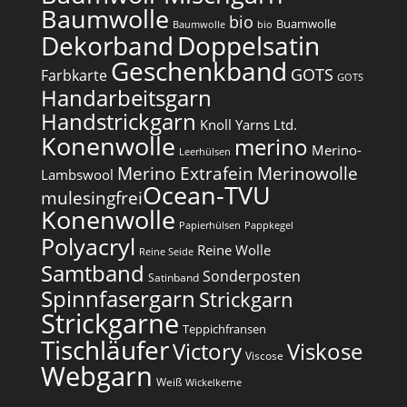
Baumwolle
bio
Buamwolle
Baumwolle
bio
Dekorband
Doppelsatin
Geschenkband
GOTS
Farbkarte
GOTS
Handarbeitsgarn
Handstrickgarn
Knoll Yarns Ltd.
Konenwolle
merino
Merino-
Leerhülsen
Merino Extrafein
Merinowolle
Lambswool
Ocean-TVU
mulesingfrei​
Konenwolle
Papierhülsen
Pappkegel
Polyacryl
Reine Wolle
Reine Seide
Samtband
Sonderposten
Satinband
Spinnfasergarn
Strickgarn
Strickgarne
Teppichfransen
Tischläufer
Victory
Viskose
Viscose
Webgarn
Weiß
Wickelkerne