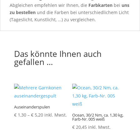
Abgleichen empfehlen wir Ihnen, die
Farbkarten
bei
uns
zu bestellen
und die Farben bei unterschiedlichem Licht
(Tageslicht, Kunstlicht, ...) zu vergleichen.
Das könnte Ihnen auch
gefallen …
Auseinanderspulen
Preisspanne:
€
1,30
–
€
5,20
inkl. Mwst.
Ocean, 30/2 Nm, ca. 1,30 kg,
Farb-Nr. 005 weiß
€ 1,30
€
20,45
inkl. Mwst.
bis
€ 5,20