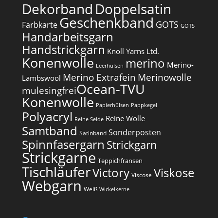
Dekorband
Doppelsatin
Geschenkband
GOTS
Farbkarte
GOTS
Handarbeitsgarn
Handstrickgarn
Knoll Yarns Ltd.
Konenwolle
merino
Merino-
Leerhülsen
Merino Extrafein
Merinowolle
Lambswool
Ocean-TVU
mulesingfrei​
Konenwolle
Papierhülsen
Pappkegel
Polyacryl
Reine Wolle
Reine Seide
Samtband
Sonderposten
Satinband
Spinnfasergarn
Strickgarn
Strickgarne
Teppichfransen
Tischläufer
Victory
Viskose
Viscose
Webgarn
Weiß
Wickelkerne