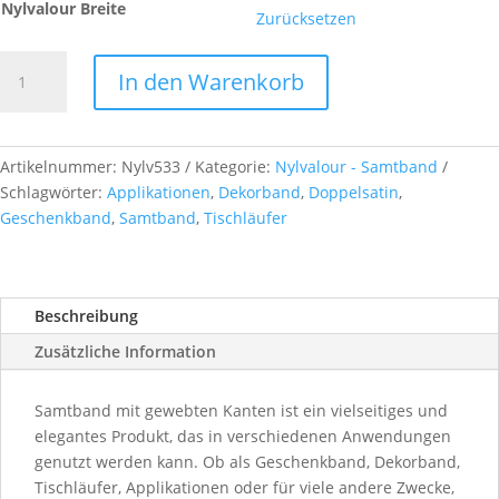
Nylvalour Breite
Zurücksetzen
Nylvalour
In den Warenkorb
-
Samtband,
col.
533
Artikelnummer:
Nylv533
Kategorie:
Nylvalour - Samtband
nuss
Schlagwörter:
Applikationen
,
Dekorband
,
Doppelsatin
,
Menge
Geschenkband
,
Samtband
,
Tischläufer
Beschreibung
Zusätzliche Information
Samtband mit gewebten Kanten ist ein vielseitiges und
elegantes Produkt, das in verschiedenen Anwendungen
genutzt werden kann. Ob als Geschenkband, Dekorband,
Tischläufer, Applikationen oder für viele andere Zwecke,