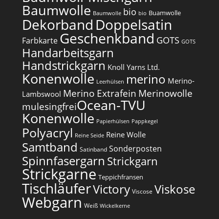
Baumwolle
bio
Buamwolle
Baumwolle
bio
Dekorband
Doppelsatin
Geschenkband
GOTS
Farbkarte
GOTS
Handarbeitsgarn
Handstrickgarn
Knoll Yarns Ltd.
Konenwolle
merino
Merino-
Leerhülsen
Merino Extrafein
Merinowolle
Lambswool
Ocean-TVU
mulesingfrei​
Konenwolle
Papierhülsen
Pappkegel
Polyacryl
Reine Wolle
Reine Seide
Samtband
Sonderposten
Satinband
Spinnfasergarn
Strickgarn
Strickgarne
Teppichfransen
Tischläufer
Victory
Viskose
Viscose
Webgarn
Weiß
Wickelkerne