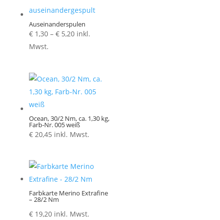
Auseinanderspulen
Preisspanne:
€
1,30
–
€
5,20
inkl.
€ 1,30
Mwst.
bis
€ 5,20
Ocean, 30/2 Nm, ca. 1,30 kg,
Farb-Nr. 005 weiß
€
20,45
inkl. Mwst.
Farbkarte Merino Extrafine
– 28/2 Nm
€
19,20
inkl. Mwst.