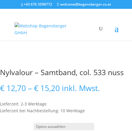
+43 676 3598772
welcome@bogensberger.co.at
Nylvalour – Samtband, col. 533 nuss
Preisspanne:
€
12,70
–
€
15,20
inkl. Mwst.
€ 12,70
bis
Lieferzeit: 2-3 Werktage
€ 15,20
Lieferzeit bei Nachbestellung: 10 Werktage