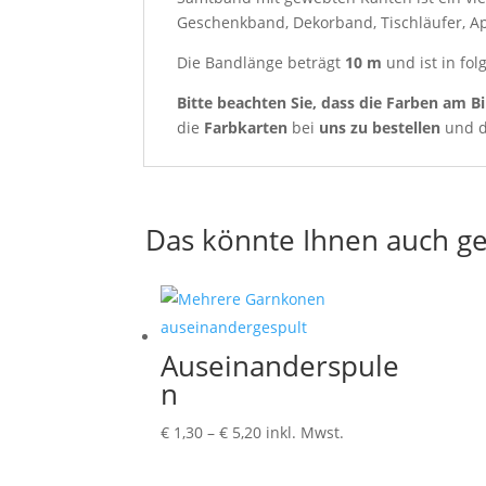
Geschenkband, Dekorband, Tischläufer, Appl
Die Bandlänge beträgt
10 m
und ist in fol
Bitte beachten Sie, dass die Farben am Bi
die
Farbkarten
bei
uns zu bestellen
und d
Das könnte Ihnen auch ge
Auseinanderspule
n
Preisspanne:
€
1,30
–
€
5,20
inkl. Mwst.
€ 1,30