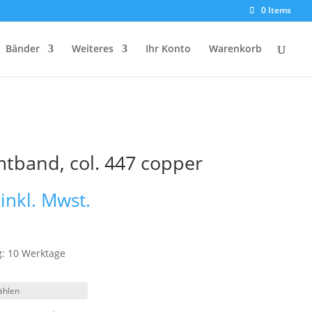
0 Items
Bänder
Weiteres
Ihr Konto
Warenkorb
mtband, col. 447 copper
Preisspanne:
inkl. Mwst.
€ 9,15
bis
€ 15,20
g: 10 Werktage