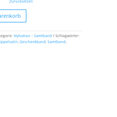
Zurücksetzen
arenkorb
tegorie:
Nylvalour - Samtband
Schlagwörter:
oppelsatin
,
Geschenkband
,
Samtband
,