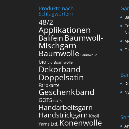
Produkte nach
Ga
Schlagwörtern
Ba
48/2
Co
Applikationen
N
Baumwoll-
Balifein
Me
Mischgarn
O
Baumwolle
Baumwolle
bio
Buamwolle
bio
Dekorband
Bä
Doppelsatin
Do
Farbkarte
Geschenkband
Ny
GOTS
GOTS
Handarbeitsgarn
Handstrickgarn
Knoll
Son
Konenwolle
Yarns Ltd.
An