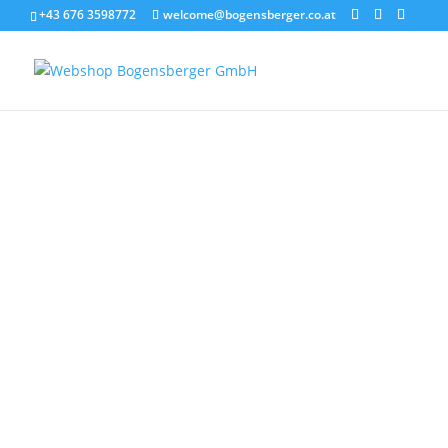
+43 676 3598772
welcome@bogensberger.co.at