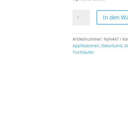
Nylvalour
In den W
-
Samtband,
col.
447
Artikelnummer:
Nylv447
Ka
copper
Applikationen
,
Dekorband
,
D
Menge
Tischläufer