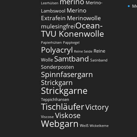
merino
Merino-
Leerhülsen
Me
Merino
Lambswool
Extrafein
Merinowolle
Ocean-
mulesingfrei​
TVU Konenwolle
Papierhülsen
Pappkegel
Polyacryl
Reine
Reine Seide
Samtband
Wolle
Satinband
Sonderposten
Spinnfasergarn
Strickgarn
Strickgarne
Teppichfransen
Tischläufer
Victory
Viskose
Viscose
Webgarn
Weiß
Wickelkerne