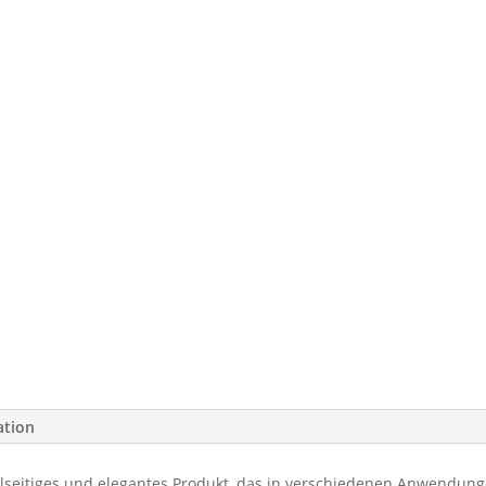
ation
lseitiges und elegantes Produkt, das in verschiedenen Anwendun