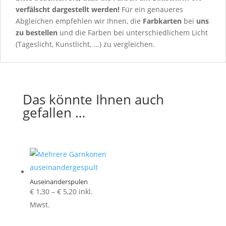
verfälscht dargestellt werden!
Für ein genaueres
Abgleichen empfehlen wir Ihnen, die
Farbkarten
bei
uns
zu bestellen
und die Farben bei unterschiedlichem Licht
(Tageslicht, Kunstlicht, ...) zu vergleichen.
Das könnte Ihnen auch
gefallen …
Auseinanderspulen
Preisspanne:
€
1,30
–
€
5,20
inkl.
€ 1,30
Mwst.
bis