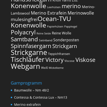
Knoll Yarns Ltd.
Konenwolle
merino
Merino-
Leerhülsen
Merino Extrafein
Merinowolle
Lambswool
Ocean-TVU
mulesingfrei​
Konenwolle
Papierhülsen
Pappkegel
Polyacryl
Reine Wolle
Reine Seide
Samtband
Sonderposten
Satinband
Spinnfasergarn
Strickgarn
Strickgarne
Teppichfransen
Tischläufer
Victory
Viskose
Viscose
Webgarn
Weiß
Wickelkerne
Garnprogramm
Baumwolle – Nm 48/2
Contessa & Contessa Lux – Nm13
Merino extrafein