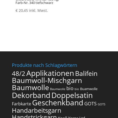
Farb-Nr. 340 tiefschwarz
€
20,45
inkl. Mwst.
Produkte nach Schlagwörtern
Applikationen
Balifein
48/2
Baumwoll-Mischgarn
Baumwolle
bio
Buamwolle
Baumwolle
bio
Dekorband
Doppelsatin
Geschenkband
GOTS
Farbkarte
GOTS
Handarbeitsgarn
Handstrickgarn