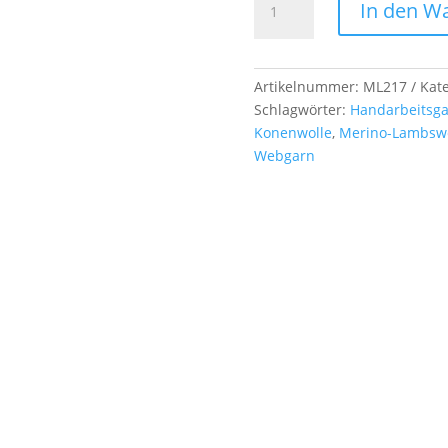
In den W
Lambswool,
17/2
Nm,
ca.
Artikelnummer:
ML217
Kat
500
Schlagwörter:
Handarbeitsg
g,
Konenwolle
,
Merino-Lambsw
Farb-
Webgarn
Nr.
217
champagne
Menge