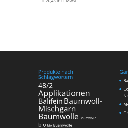
€
20,45
inkl. Mwst.
Produkte nach
Ga
Schlagwörtern
Ba
48/2
Co
Applikationen
N
Baumwoll-
Balifein
Me
Mischgarn
O
Baumwolle
Baumwolle
bio
Buamwolle
bio