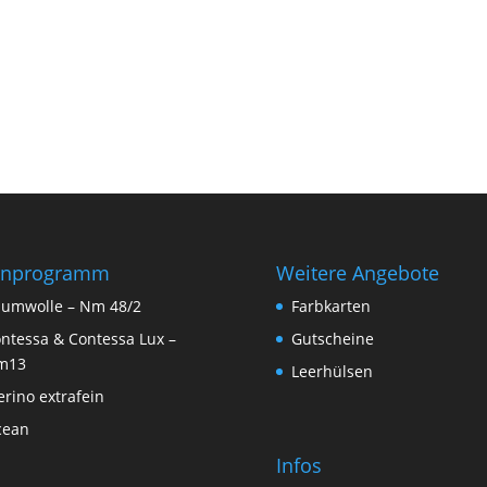
rnprogramm
Weitere Angebote
umwolle – Nm 48/2
Farbkarten
ntessa & Contessa Lux –
Gutscheine
m13
Leerhülsen
rino extrafein
cean
Infos