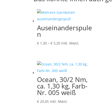
Auseinanderspule
n
Preisspanne:
€
1,30
–
€
5,20
inkl. Mwst.
€ 1,30
bis
€ 5,20
Ocean, 30/2 Nm,
ca. 1,30 kg, Farb-
Nr. 005 weiß
€
20,45
inkl. Mwst.