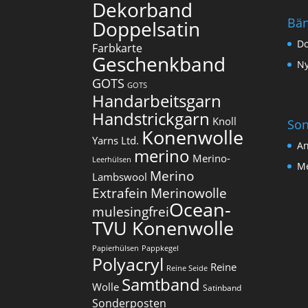
Dekorband
Bä
Doppelsatin
Do
Farbkarte
Geschenkband
Ny
GOTS
GOTS
Handarbeitsgarn
Handstrickgarn
Knoll
Son
Konenwolle
Yarns Ltd.
An
merino
Merino-
Leerhülsen
Me
Merino
Lambswool
Extrafein
Merinowolle
Ocean-
mulesingfrei​
TVU Konenwolle
Papierhülsen
Pappkegel
Polyacryl
Reine
Reine Seide
Samtband
Wolle
Satinband
Sonderposten