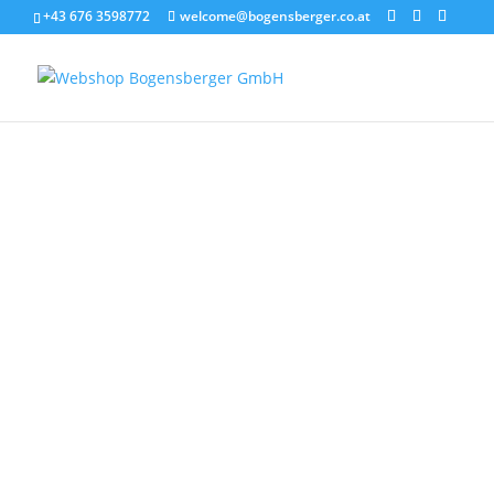
+43 676 3598772
welcome@bogensberger.co.at