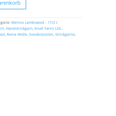
arenkorb
egorie:
Merino Lambswool - 17/2
arn
,
Handstrickgarn
,
Knoll Yarns Ltd.
,
ool
,
Reine Wolle
,
Sonderposten
,
Strickgarne
,