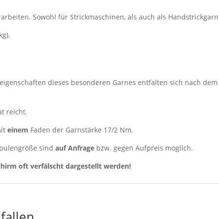
beiten. Sowohl für Strickmaschinen, als auch als Handstrickgarn 
kg).
eigenschaften dieses besonderen Garnes entfalten sich nach de
t reicht.
it
einem
Faden der Garnstärke 17/2 Nm.
 Spulengröße sind
auf Anfrage
bzw.
gegen Aufpreis möglich.
chirm oft verfälscht dargestellt werden!
fallen …