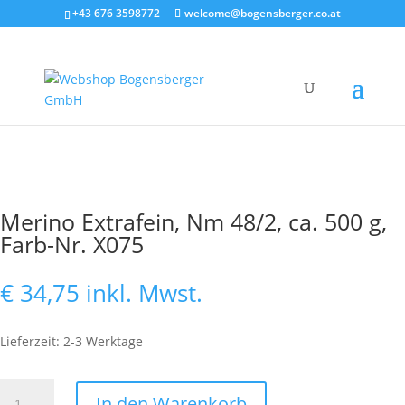
+43 676 3598772
welcome@bogensberger.co.at
Merino Extrafein, Nm 48/2, ca. 500 g,
Farb-Nr. X075
€
34,75
inkl. Mwst.
Lieferzeit: 2-3 Werktage
Merino
In den Warenkorb