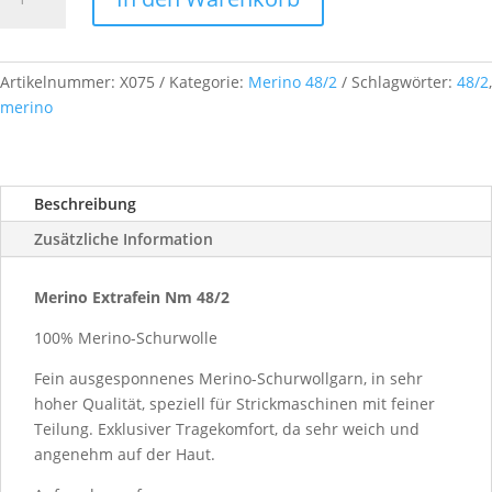
Extrafein,
Nm
48/2,
ca.
Artikelnummer:
X075
Kategorie:
Merino 48/2
Schlagwörter:
48/2
,
500
merino
g,
Farb-
Nr.
Beschreibung
X075
Menge
Zusätzliche Information
Merino Extrafein Nm 48/2
100% Merino-Schurwolle
Fein ausgesponnenes Merino-Schurwollgarn, in sehr
hoher Qualität, speziell für Strickmaschinen mit feiner
Teilung. Exklusiver Tragekomfort, da sehr weich und
angenehm auf der Haut.