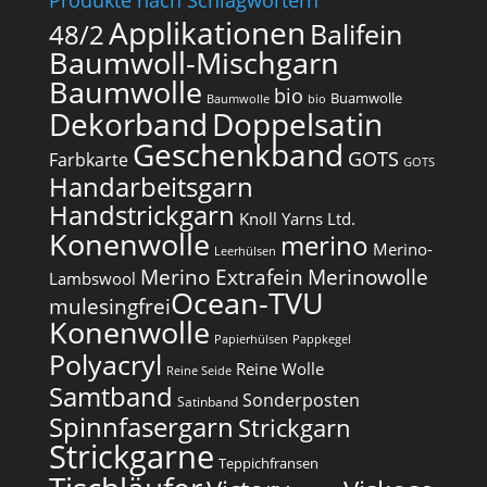
Produkte nach Schlagwörtern
Applikationen
Balifein
48/2
Baumwoll-Mischgarn
Baumwolle
bio
Buamwolle
Baumwolle
bio
Dekorband
Doppelsatin
Geschenkband
GOTS
Farbkarte
GOTS
Handarbeitsgarn
Handstrickgarn
Knoll Yarns Ltd.
Konenwolle
merino
Merino-
Leerhülsen
Merino Extrafein
Merinowolle
Lambswool
Ocean-TVU
mulesingfrei​
Konenwolle
Papierhülsen
Pappkegel
Polyacryl
Reine Wolle
Reine Seide
Samtband
Sonderposten
Satinband
Spinnfasergarn
Strickgarn
Strickgarne
Teppichfransen