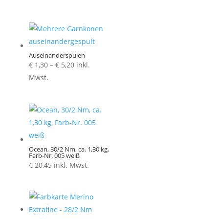
Auseinanderspulen
Preisspanne:
€
1,30
–
€
5,20
inkl.
€ 1,30
Mwst.
bis
€ 5,20
Ocean, 30/2 Nm, ca. 1,30 kg,
Farb-Nr. 005 weiß
€
20,45
inkl. Mwst.