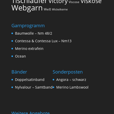
Tischläufer
Victory
Viskose
Viscose
Webgarn
Weiß
Wickelkerne
Garnprogramm
Baumwolle – Nm 48/2
Contessa & Contessa Lux – Nm13
Merino extrafein
Ocean
Bänder
Sonderposten
Doppelsatinband
Angora – schwarz
Nylvalour – Samtband
Merino Lambswool
Weitere Angebote