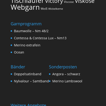
Tischläufer
Victory
Viskose
Viscose
Webgarn
Weiß
Wickelkerne
Garnprogramm
Baumwolle – Nm 48/2
Contessa & Contessa Lux – Nm13
Merino extrafein
Ocean
Bänder
Sonderposten
Doppelsatinband
Angora – schwarz
Nylvalour – Samtband
Merino Lambswool
Weitere Angebote