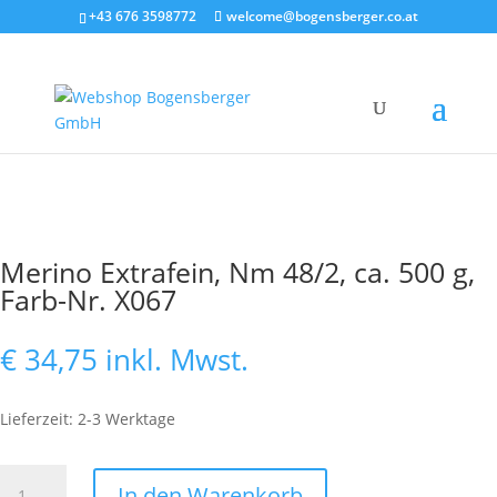
+43 676 3598772
welcome@bogensberger.co.at
Merino Extrafein, Nm 48/2, ca. 500 g,
Farb-Nr. X067
€
34,75
inkl. Mwst.
Lieferzeit: 2-3 Werktage
Merino
In den Warenkorb