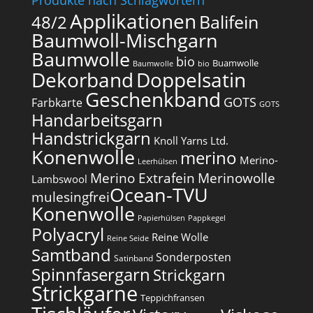
Produkte nach Schlagwörtern
Applikationen
Balifein
48/2
Baumwoll-Mischgarn
Baumwolle
bio
Buamwolle
Baumwolle
bio
Dekorband
Doppelsatin
Geschenkband
GOTS
Farbkarte
GOTS
Handarbeitsgarn
Handstrickgarn
Knoll Yarns Ltd.
Konenwolle
merino
Merino-
Leerhülsen
Merino Extrafein
Merinowolle
Lambswool
Ocean-TVU
mulesingfrei​
Konenwolle
Papierhülsen
Pappkegel
Polyacryl
Reine Wolle
Reine Seide
Samtband
Sonderposten
Satinband
Spinnfasergarn
Strickgarn
Strickgarne
Teppichfransen