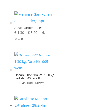
Auseinanderspulen
Preisspanne:
€
1,30
–
€
5,20
inkl.
€ 1,30
Mwst.
bis
€ 5,20
Ocean, 30/2 Nm, ca. 1,30 kg,
Farb-Nr. 005 weiß
€
20,45
inkl. Mwst.