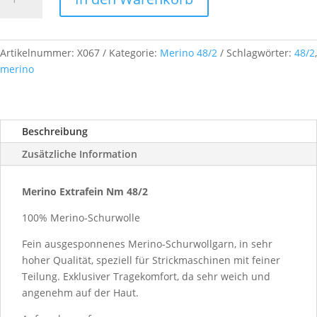
Extrafein,
Nm
48/2,
ca.
Artikelnummer:
X067
Kategorie:
Merino 48/2
Schlagwörter:
48/2
,
500
merino
g,
Farb-
Nr.
Beschreibung
X067
Menge
Zusätzliche Information
Merino Extrafein Nm 48/2
100% Merino-Schurwolle
Fein ausgesponnenes Merino-Schurwollgarn, in sehr
hoher Qualität, speziell für Strickmaschinen mit feiner
Teilung. Exklusiver Tragekomfort, da sehr weich und
angenehm auf der Haut.