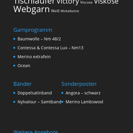
Tischläufer
Victory
Viskose
Viscose
Webgarn
Weiß
Wickelkerne
Garnprogramm
Baumwolle – Nm 48/2
Contessa & Contessa Lux – Nm13
Merino extrafein
Ocean
Bänder
Sonderposten
Doppelsatinband
Angora – schwarz
Nylvalour – Samtband
Merino Lambswool
Weitere Angebote