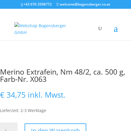
+43 676 3598772
welcome@bogensberger.co.at
Merino Extrafein, Nm 48/2, ca. 500 g,
Farb-Nr. X063
€
34,75
inkl. Mwst.
Lieferzeit: 2-3 Werktage
Merino
In den Warenkorb