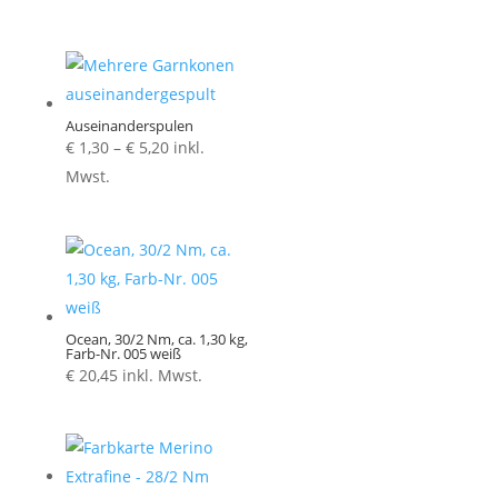
Auseinanderspulen
Preisspanne:
€
1,30
–
€
5,20
inkl.
€ 1,30
Mwst.
bis
€ 5,20
Ocean, 30/2 Nm, ca. 1,30 kg,
Farb-Nr. 005 weiß
€
20,45
inkl. Mwst.