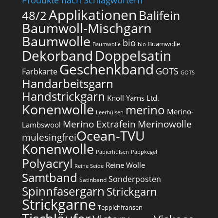
Produkte nach Schlagwörtern
Applikationen
Balifein
48/2
Baumwoll-Mischgarn
Baumwolle
bio
Buamwolle
Baumwolle
bio
Dekorband
Doppelsatin
Geschenkband
GOTS
Farbkarte
GOTS
Handarbeitsgarn
Handstrickgarn
Knoll Yarns Ltd.
Konenwolle
merino
Merino-
Leerhülsen
Merino Extrafein
Merinowolle
Lambswool
Ocean-TVU
mulesingfrei​
Konenwolle
Papierhülsen
Pappkegel
Polyacryl
Reine Wolle
Reine Seide
Samtband
Sonderposten
Satinband
Spinnfasergarn
Strickgarn
Strickgarne
Teppichfransen