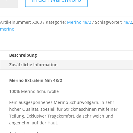
Extrafein,
Nm
48/2,
ca.
Artikelnummer:
X063
Kategorie:
Merino 48/2
Schlagwörter:
48/2
,
500
merino
g,
Farb-
Nr.
Beschreibung
X063
Menge
Zusätzliche Information
Merino Extrafein Nm 48/2
100% Merino-Schurwolle
Fein ausgesponnenes Merino-Schurwollgarn, in sehr
hoher Qualität, speziell für Strickmaschinen mit feiner
Teilung. Exklusiver Tragekomfort, da sehr weich und
angenehm auf der Haut.