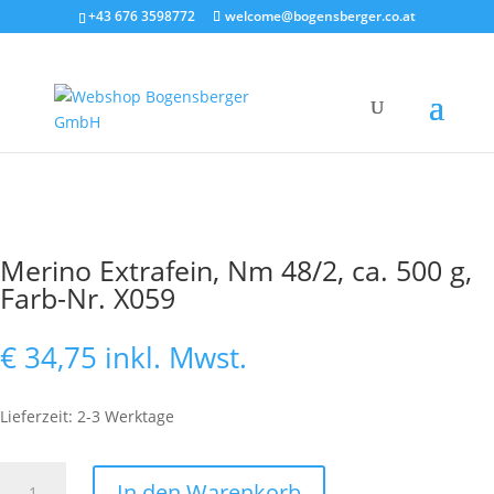
+43 676 3598772
welcome@bogensberger.co.at
Merino Extrafein, Nm 48/2, ca. 500 g,
Farb-Nr. X059
€
34,75
inkl. Mwst.
Lieferzeit: 2-3 Werktage
Merino
In den Warenkorb