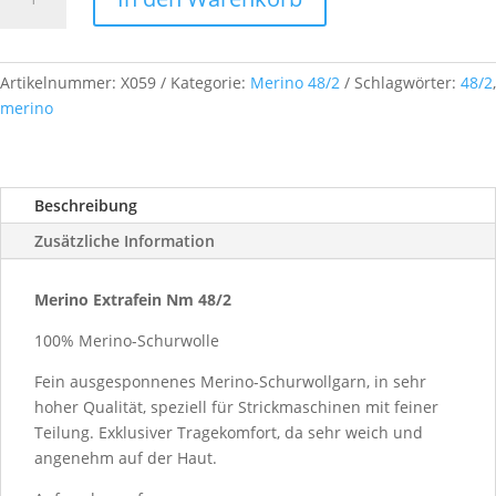
Extrafein,
Nm
48/2,
ca.
Artikelnummer:
X059
Kategorie:
Merino 48/2
Schlagwörter:
48/2
,
500
merino
g,
Farb-
Nr.
Beschreibung
X059
Menge
Zusätzliche Information
Merino Extrafein Nm 48/2
100% Merino-Schurwolle
Fein ausgesponnenes Merino-Schurwollgarn, in sehr
hoher Qualität, speziell für Strickmaschinen mit feiner
Teilung. Exklusiver Tragekomfort, da sehr weich und
angenehm auf der Haut.