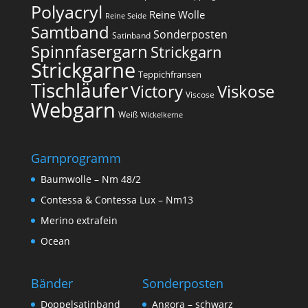
Polyacryl
Reine Wolle
Reine Seide
Samtband
Sonderposten
Satinband
Spinnfasergarn
Strickgarn
Strickgarne
Teppichfransen
Tischläufer
Victory
Viskose
Viscose
Webgarn
Weiß
Wickelkerne
Garnprogramm
Baumwolle – Nm 48/2
Contessa & Contessa Lux – Nm13
Merino extrafein
Ocean
Bänder
Sonderposten
Doppelsatinband
Angora – schwarz