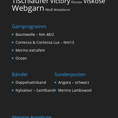
Tischläufer
Victory
Viskose
Viscose
Webgarn
Weiß
Wickelkerne
Garnprogramm
Baumwolle – Nm 48/2
Contessa & Contessa Lux – Nm13
Merino extrafein
Ocean
Bänder
Sonderposten
Doppelsatinband
Angora – schwarz
Nylvalour – Samtband
Merino Lambswool
Weitere Angebote