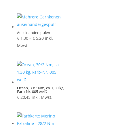
Auseinanderspulen
Preisspanne:
€
1,30
–
€
5,20
inkl.
€ 1,30
Mwst.
bis
€ 5,20
Ocean, 30/2 Nm, ca. 1,30 kg,
Farb-Nr. 005 weiß
€
20,45
inkl. Mwst.