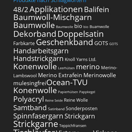
Produkte nach Schlagwörtern
Applikationen
Balifein
48/2
Baumwoll-Mischgarn
Baumwolle
bio
Buamwolle
Baumwolle
bio
Dekorband
Doppelsatin
Geschenkband
GOTS
Farbkarte
GOTS
Handarbeitsgarn
Handstrickgarn
Knoll Yarns Ltd.
Konenwolle
merino
Merino-
Leerhülsen
Merino Extrafein
Merinowolle
Lambswool
Ocean-TVU
mulesingfrei​
Konenwolle
Papierhülsen
Pappkegel
Polyacryl
Reine Wolle
Reine Seide
Samtband
Sonderposten
Satinband
Spinnfasergarn
Strickgarn
Strickgarne
Teppichfransen