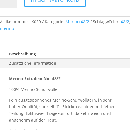
Extrafein,
Nm
48/2,
ca.
Artikelnummer:
X029
Kategorie:
Merino 48/2
Schlagwörter:
48/2
,
500
merino
g,
Farb-
Nr.
Beschreibung
X029
Menge
Zusätzliche Information
Merino Extrafein Nm 48/2
100% Merino-Schurwolle
Fein ausgesponnenes Merino-Schurwollgarn, in sehr
hoher Qualität, speziell für Strickmaschinen mit feiner
Teilung. Exklusiver Tragekomfort, da sehr weich und
angenehm auf der Haut.