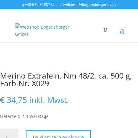
+43 676 3598772
welcome@bogensberger.co.at
Merino Extrafein, Nm 48/2, ca. 500 g,
Farb-Nr. X029
€
34,75
inkl. Mwst.
Lieferzeit: 2-3 Werktage
Merino
In den Warenkorb