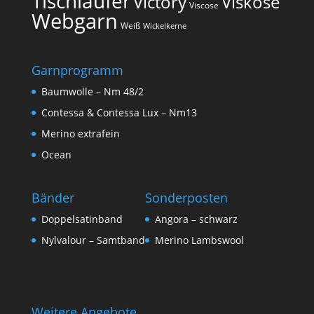
Tischläufer
Victory
Viskose
Viscose
Webgarn
Weiß
Wickelkerne
Garnprogramm
Baumwolle – Nm 48/2
Contessa & Contessa Lux – Nm13
Merino extrafein
Ocean
Bänder
Sonderposten
Doppelsatinband
Angora – schwarz
Nylvalour – Samtband
Merino Lambswool
Weitere Angebote