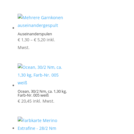
Auseinanderspulen
Preisspanne:
€
1,30
–
€
5,20
inkl.
€ 1,30
Mwst.
bis
€ 5,20
Ocean, 30/2 Nm, ca. 1,30 kg,
Farb-Nr. 005 weiß
€
20,45
inkl. Mwst.