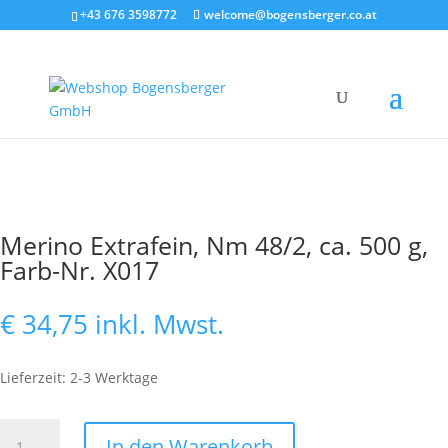
+43 676 3598772
welcome@bogensberger.co.at
Merino Extrafein, Nm 48/2, ca. 500 g,
Farb-Nr. X017
€
34,75
inkl. Mwst.
Lieferzeit: 2-3 Werktage
Merino
In den Warenkorb