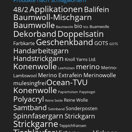
Produkte nach Schlagwörtern
Applikationen
Balifein
48/2
Baumwoll-Mischgarn
Baumwolle
bio
Buamwolle
Baumwolle
bio
Dekorband
Doppelsatin
Geschenkband
GOTS
Farbkarte
GOTS
Handarbeitsgarn
Handstrickgarn
Knoll Yarns Ltd.
Konenwolle
merino
Merino-
Leerhülsen
Merino Extrafein
Merinowolle
Lambswool
Ocean-TVU
mulesingfrei​
Konenwolle
Papierhülsen
Pappkegel
Polyacryl
Reine Wolle
Reine Seide
Samtband
Sonderposten
Satinband
Spinnfasergarn
Strickgarn
Strickgarne
Teppichfransen