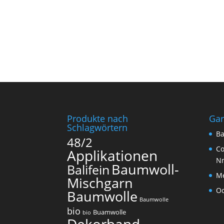
Produkte nach
Ga
Schlagwörtern
Ba
48/2
Co
Applikationen
N
Baumwoll-
Balifein
Me
Mischgarn
O
Baumwolle
Baumwolle
bio
Buamwolle
bio