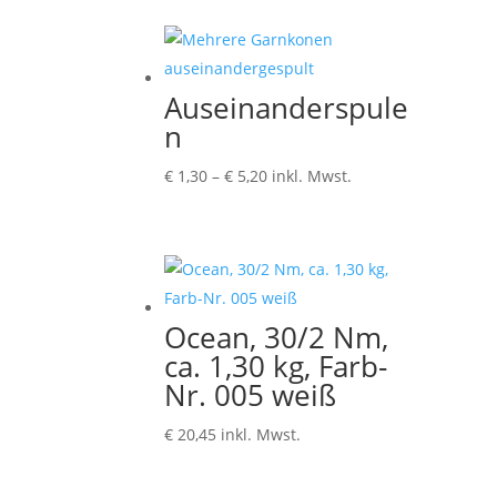
Auseinanderspule
n
Preisspanne:
€
1,30
–
€
5,20
inkl. Mwst.
€ 1,30
bis
€ 5,20
Ocean, 30/2 Nm,
ca. 1,30 kg, Farb-
Nr. 005 weiß
€
20,45
inkl. Mwst.