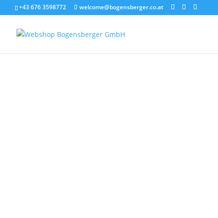
+43 676 3598772
welcome@bogensberger.co.at