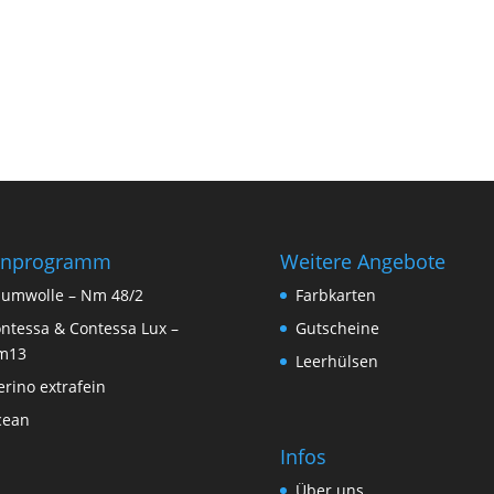
rnprogramm
Weitere Angebote
umwolle – Nm 48/2
Farbkarten
ntessa & Contessa Lux –
Gutscheine
m13
Leerhülsen
rino extrafein
cean
Infos
Über uns