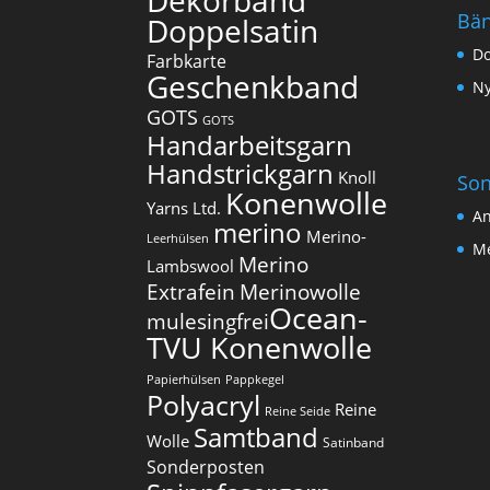
Dekorband
Bä
Doppelsatin
Do
Farbkarte
Geschenkband
Ny
GOTS
GOTS
Handarbeitsgarn
Handstrickgarn
Knoll
Son
Konenwolle
Yarns Ltd.
An
merino
Merino-
Leerhülsen
Me
Merino
Lambswool
Extrafein
Merinowolle
Ocean-
mulesingfrei​
TVU Konenwolle
Papierhülsen
Pappkegel
Polyacryl
Reine
Reine Seide
Samtband
Wolle
Satinband
Sonderposten