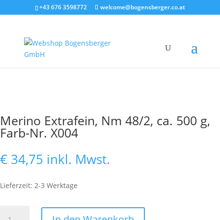
+43 676 3598772
welcome@bogensberger.co.at
Merino Extrafein, Nm 48/2, ca. 500 g,
Farb-Nr. X004
€
34,75
inkl. Mwst.
Lieferzeit: 2-3 Werktage
Merino
In den Warenkorb