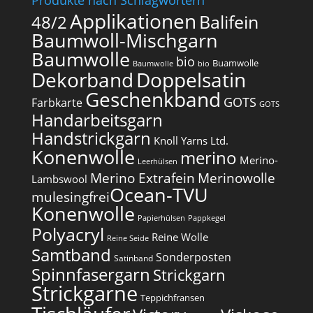
Produkte nach Schlagwörtern
Applikationen
Balifein
48/2
Baumwoll-Mischgarn
Baumwolle
bio
Buamwolle
Baumwolle
bio
Dekorband
Doppelsatin
Geschenkband
GOTS
Farbkarte
GOTS
Handarbeitsgarn
Handstrickgarn
Knoll Yarns Ltd.
Konenwolle
merino
Merino-
Leerhülsen
Merino Extrafein
Merinowolle
Lambswool
Ocean-TVU
mulesingfrei​
Konenwolle
Papierhülsen
Pappkegel
Polyacryl
Reine Wolle
Reine Seide
Samtband
Sonderposten
Satinband
Spinnfasergarn
Strickgarn
Strickgarne
Teppichfransen