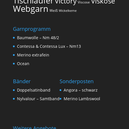
Tischläufer
Victory
Viskose
Viscose
Webgarn
Weiß
Wickelkerne
Garnprogramm
Baumwolle – Nm 48/2
Contessa & Contessa Lux – Nm13
Merino extrafein
Ocean
Bänder
Sonderposten
Doppelsatinband
Angora – schwarz
Nylvalour – Samtband
Merino Lambswool
Weitere Angebote