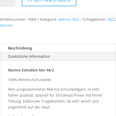
Extrafein,
Nm
48/2,
ca.
Artikelnummer:
X004
Kategorie:
Merino 48/2
Schlagwörter:
48/2
,
500
merino
g,
Farb-
Nr.
Beschreibung
X004
Menge
Zusätzliche Information
Merino Extrafein Nm 48/2
100% Merino-Schurwolle
Fein ausgesponnenes Merino-Schurwollgarn, in sehr
hoher Qualität, speziell für Strickmaschinen mit feiner
Teilung. Exklusiver Tragekomfort, da sehr weich und
angenehm auf der Haut.