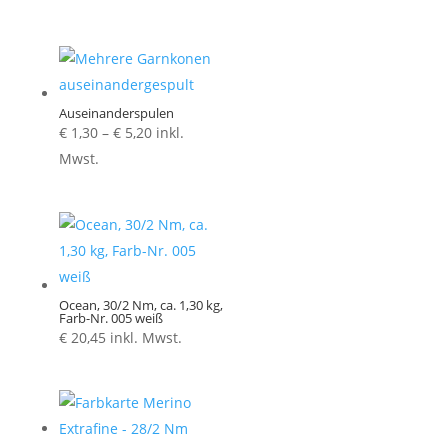
Auseinanderspulen
Preisspanne:
€
1,30
–
€
5,20
inkl.
€ 1,30
Mwst.
bis
€ 5,20
Ocean, 30/2 Nm, ca. 1,30 kg,
Farb-Nr. 005 weiß
€
20,45
inkl. Mwst.