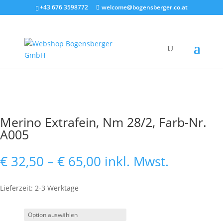
+43 676 3598772
welcome@bogensberger.co.at
Merino Extrafein, Nm 28/2, Farb-Nr.
A005
Preisspanne:
€
32,50
–
€
65,00
inkl. Mwst.
€ 32,50
bis
Lieferzeit: 2-3 Werktage
€ 65,00