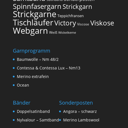
Spinnfasergarn
Strickgarn
Strickgarne
Teppichfransen
Tischläufer
Victory
Viskose
Viscose
Webgarn
Weiß
Wickelkerne
Garnprogramm
Baumwolle – Nm 48/2
Contessa & Contessa Lux – Nm13
Merino extrafein
Ocean
Bänder
Sonderposten
Doppelsatinband
Angora – schwarz
Nylvalour – Samtband
Merino Lambswool