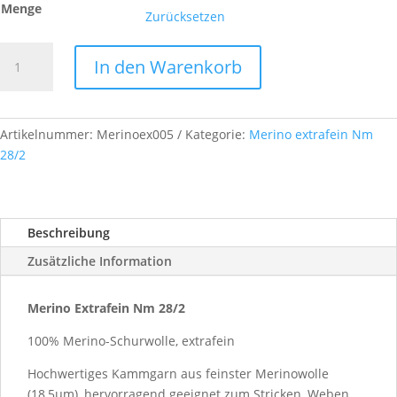
Menge
Zurücksetzen
Merino
In den Warenkorb
Extrafein,
Nm
28/2,
Farb-
Artikelnummer:
Merinoex005
Kategorie:
Merino extrafein Nm
Nr.
28/2
A005
Menge
Beschreibung
Zusätzliche Information
Merino Extrafein Nm 28/2
100% Merino-Schurwolle, extrafein
Hochwertiges Kammgarn aus feinster Merinowolle
(18,5µm), hervorragend geeignet zum Stricken, Weben,