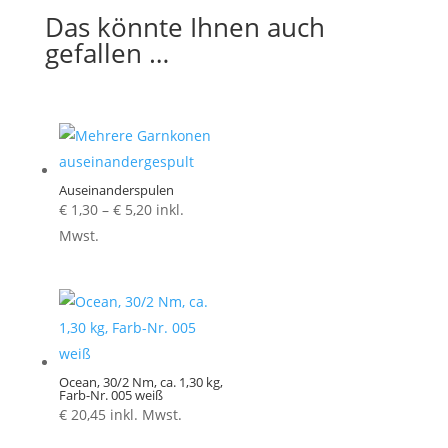
Das könnte Ihnen auch
gefallen …
Auseinanderspulen
Preisspanne:
€
1,30
–
€
5,20
inkl.
€ 1,30
Mwst.
bis
€ 5,20
Ocean, 30/2 Nm, ca. 1,30 kg,
Farb-Nr. 005 weiß
€
20,45
inkl. Mwst.