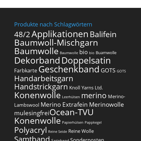
Produkte nach Schlagwörtern
Applikationen
Balifein
48/2
Baumwoll-Mischgarn
Baumwolle
bio
Buamwolle
Baumwolle
bio
Dekorband
Doppelsatin
Geschenkband
GOTS
Farbkarte
GOTS
Handarbeitsgarn
Handstrickgarn
Knoll Yarns Ltd.
Konenwolle
merino
Merino-
Leerhülsen
Merino Extrafein
Merinowolle
Lambswool
Ocean-TVU
mulesingfrei​
Konenwolle
Papierhülsen
Pappkegel
Polyacryl
Reine Wolle
Reine Seide
Samtband
Sonderposten
Satinband