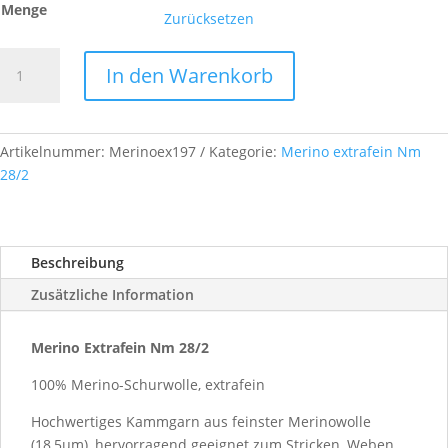
Menge
Zurücksetzen
Merino
In den Warenkorb
Extrafein,
Nm
28/2,
Farb-
Artikelnummer:
Merinoex197
Kategorie:
Merino extrafein Nm
Nr.
28/2
A197
Menge
Beschreibung
Zusätzliche Information
Merino Extrafein Nm 28/2
100% Merino-Schurwolle, extrafein
Hochwertiges Kammgarn aus feinster Merinowolle
(18,5µm), hervorragend geeignet zum Stricken, Weben,