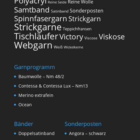
Polyacryl
Reine Wolle
Reine Seide
Samtband
Sonderposten
Satinband
Spinnfasergarn
Strickgarn
Strickgarne
Teppichfransen
Tischläufer
Victory
Viskose
Viscose
Webgarn
Weiß
Wickelkerne
Garnprogramm
Baumwolle – Nm 48/2
Contessa & Contessa Lux – Nm13
Merino extrafein
Ocean
Bänder
Sonderposten
Doppelsatinband
Angora – schwarz