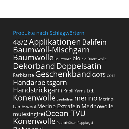
Produkte nach Schlagwörtern
Applikationen
Balifein
48/2
Baumwoll-Mischgarn
Baumwolle
bio
Buamwolle
Baumwolle
bio
Dekorband
Doppelsatin
Geschenkband
GOTS
Farbkarte
GOTS
Handarbeitsgarn
Handstrickgarn
Knoll Yarns Ltd.
Konenwolle
merino
Merino-
Leerhülsen
Merino Extrafein
Merinowolle
Lambswool
Ocean-TVU
mulesingfrei​
Konenwolle
Papierhülsen
Pappkegel