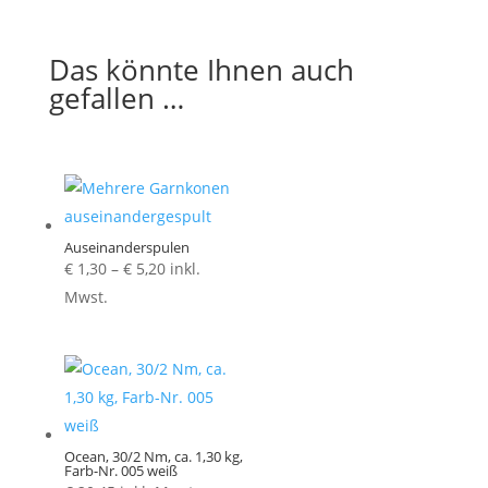
Das könnte Ihnen auch
gefallen …
Auseinanderspulen
Preisspanne:
€
1,30
–
€
5,20
inkl.
€ 1,30
Mwst.
bis
€ 5,20
Ocean, 30/2 Nm, ca. 1,30 kg,
Farb-Nr. 005 weiß