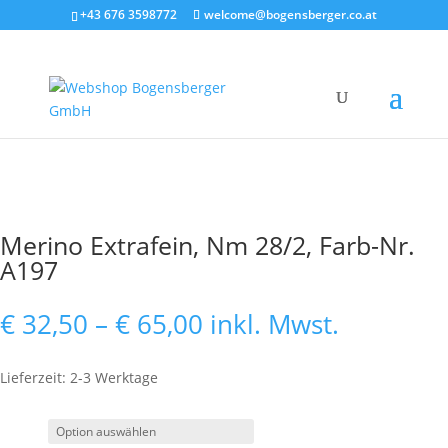
+43 676 3598772
welcome@bogensberger.co.at
Merino Extrafein, Nm 28/2, Farb-Nr.
A197
Preisspanne:
€
32,50
–
€
65,00
inkl. Mwst.
€ 32,50
bis
Lieferzeit: 2-3 Werktage
€ 65,00