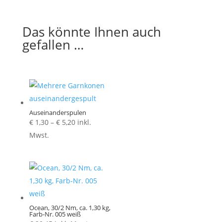
Das könnte Ihnen auch
gefallen …
Auseinanderspulen
Preisspanne:
€
1,30
–
€
5,20
inkl.
€ 1,30
Mwst.
bis
€ 5,20
Ocean, 30/2 Nm, ca. 1,30 kg,
Farb-Nr. 005 weiß