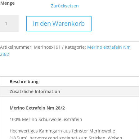
Menge
Zurücksetzen
Merino
In den Warenkorb
Extrafein,
Nm
28/2,
Farb-
Artikelnummer:
Merinoex191
Kategorie:
Merino extrafein Nm
Nr.
28/2
A191
Menge
Beschreibung
Zusätzliche Information
Merino Extrafein Nm 28/2
100% Merino-Schurwolle, extrafein
Hochwertiges Kammgarn aus feinster Merinowolle
(18,5µm), hervorragend geeignet zum Stricken, Weben,