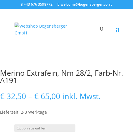
+43 676 3598772
welcome@bogensberger.co.at
Merino Extrafein, Nm 28/2, Farb-Nr.
A191
Preisspanne:
€
32,50
–
€
65,00
inkl. Mwst.
€ 32,50
bis
Lieferzeit: 2-3 Werktage
€ 65,00