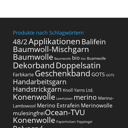
Produkte nach Schlagwörtern
Applikationen
Balifein
48/2
Baumwoll-Mischgarn
Baumwolle
bio
Buamwolle
Baumwolle
bio
Dekorband
Doppelsatin
Geschenkband
GOTS
Farbkarte
GOTS
Handarbeitsgarn
Handstrickgarn
Knoll Yarns Ltd.
Konenwolle
merino
Merino-
Leerhülsen
Merino Extrafein
Merinowolle
Lambswool
Ocean-TVU
mulesingfrei​
Konenwolle
Papierhülsen
Pappkegel