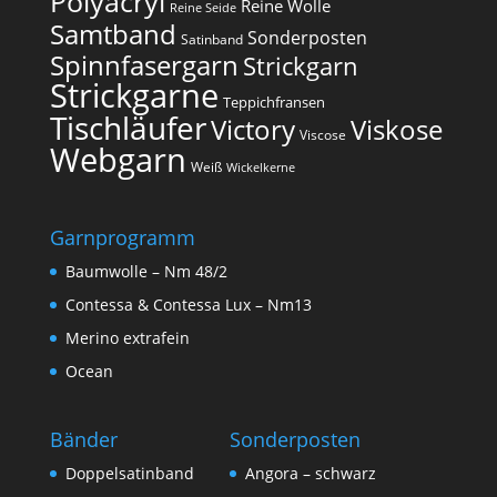
Polyacryl
Reine Wolle
Reine Seide
Samtband
Sonderposten
Satinband
Spinnfasergarn
Strickgarn
Strickgarne
Teppichfransen
Tischläufer
Victory
Viskose
Viscose
Webgarn
Weiß
Wickelkerne
Garnprogramm
Baumwolle – Nm 48/2
Contessa & Contessa Lux – Nm13
Merino extrafein
Ocean
Bänder
Sonderposten
Doppelsatinband
Angora – schwarz