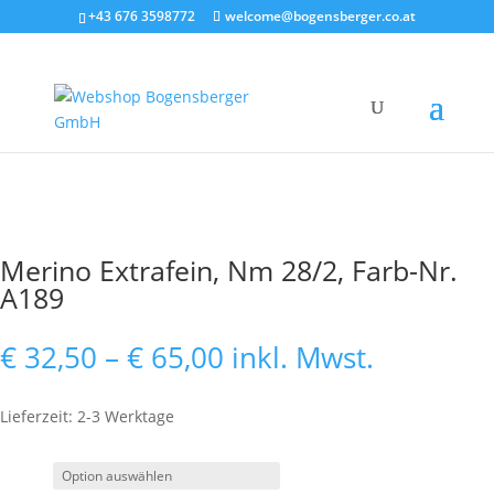
+43 676 3598772
welcome@bogensberger.co.at
Merino Extrafein, Nm 28/2, Farb-Nr.
A189
Preisspanne:
€
32,50
–
€
65,00
inkl. Mwst.
€ 32,50
bis
Lieferzeit: 2-3 Werktage
€ 65,00