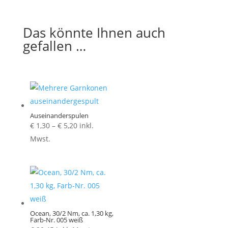
Das könnte Ihnen auch
gefallen …
Auseinanderspulen
Preisspanne:
€
1,30
–
€
5,20
inkl.
€ 1,30
Mwst.
bis
€ 5,20
Ocean, 30/2 Nm, ca. 1,30 kg,
Farb-Nr. 005 weiß