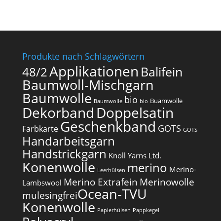
Produkte nach Schlagwörtern
Applikationen
Balifein
48/2
Baumwoll-Mischgarn
Baumwolle
bio
Buamwolle
Baumwolle
bio
Dekorband
Doppelsatin
Geschenkband
GOTS
Farbkarte
GOTS
Handarbeitsgarn
Handstrickgarn
Knoll Yarns Ltd.
Konenwolle
merino
Merino-
Leerhülsen
Merino Extrafein
Merinowolle
Lambswool
Ocean-TVU
mulesingfrei​
Konenwolle
Papierhülsen
Pappkegel