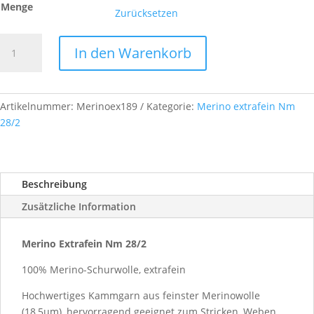
Menge
Zurücksetzen
Merino
In den Warenkorb
Extrafein,
Nm
28/2,
Farb-
Artikelnummer:
Merinoex189
Kategorie:
Merino extrafein Nm
Nr.
28/2
A189
Menge
Beschreibung
Zusätzliche Information
Merino Extrafein Nm 28/2
100% Merino-Schurwolle, extrafein
Hochwertiges Kammgarn aus feinster Merinowolle
(18,5µm), hervorragend geeignet zum Stricken, Weben,