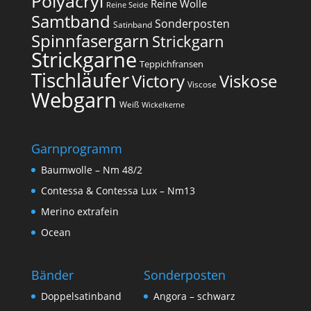
Polyacryl
Reine Wolle
Reine Seide
Samtband
Sonderposten
Satinband
Spinnfasergarn
Strickgarn
Strickgarne
Teppichfransen
Tischläufer
Victory
Viskose
Viscose
Webgarn
Weiß
Wickelkerne
Garnprogramm
Baumwolle – Nm 48/2
Contessa & Contessa Lux – Nm13
Merino extrafein
Ocean
Bänder
Sonderposten
Doppelsatinband
Angora – schwarz