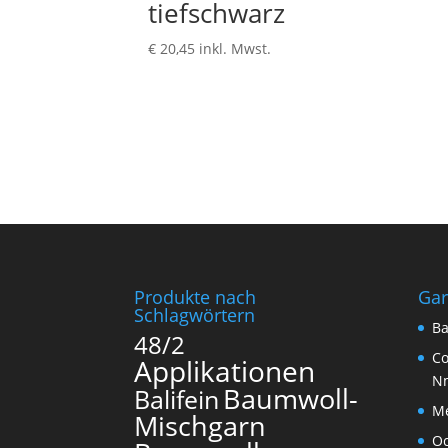
tiefschwarz
€
20,45
inkl. Mwst.
Produkte nach
Ga
Schlagwörtern
Ba
48/2
Co
Applikationen
N
Baumwoll-
Balifein
Me
Mischgarn
O