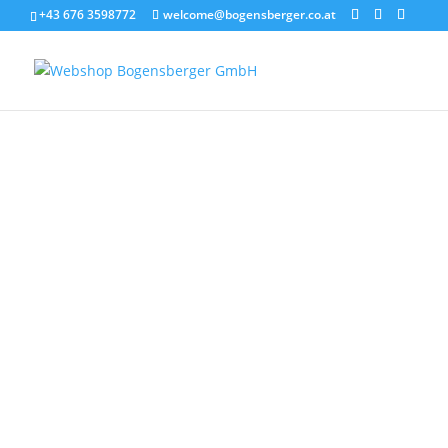
+43 676 3598772
welcome@bogensberger.co.at