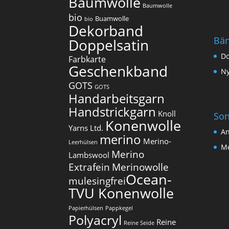
Baumwolle
Baumwolle
bio
Buamwolle
bio
Dekorband
Bä
Doppelsatin
Do
Farbkarte
Geschenkband
Ny
GOTS
GOTS
Handarbeitsgarn
Handstrickgarn
Knoll
Son
Konenwolle
Yarns Ltd.
An
merino
Merino-
Leerhülsen
Me
Merino
Lambswool
Extrafein
Merinowolle
Ocean-
mulesingfrei​
TVU Konenwolle
Papierhülsen
Pappkegel
Polyacryl
Reine
Reine Seide