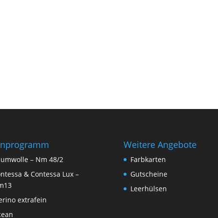
rnprogramm
Weitere Angebote
umwolle – Nm 48/2
Farbkarten
ntessa & Contessa Lux –
Gutscheine
m13
Leerhülsen
rino extrafein
cean