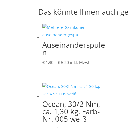
Das könnte Ihnen auch ge
Auseinanderspule
n
Preisspanne:
€
1,30
–
€
5,20
inkl. Mwst.
€ 1,30
bis
€ 5,20
Ocean, 30/2 Nm,
ca. 1,30 kg, Farb-
Nr. 005 weiß