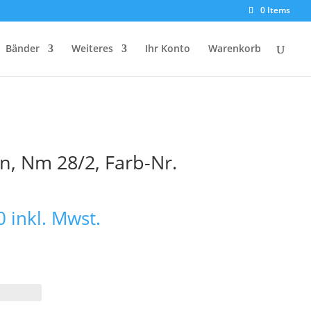
0 Items
Bänder
Weiteres
Ihr Konto
Warenkorb
n, Nm 28/2, Farb-Nr.
Preisspanne:
0
inkl. Mwst.
€ 32,50
bis
€ 65,00