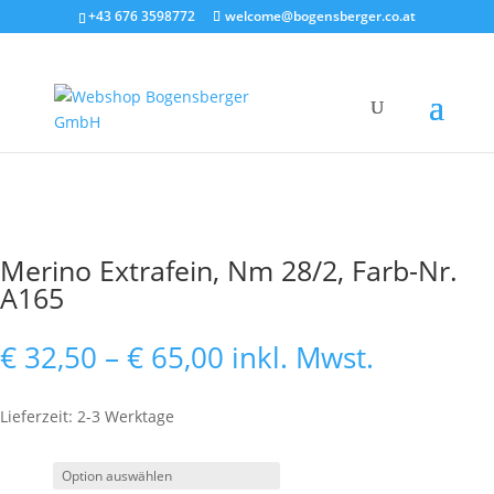
+43 676 3598772
welcome@bogensberger.co.at
Merino Extrafein, Nm 28/2, Farb-Nr.
A165
Preisspanne:
€
32,50
–
€
65,00
inkl. Mwst.
€ 32,50
bis
Lieferzeit: 2-3 Werktage
€ 65,00