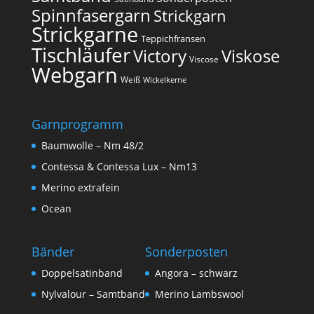
Spinnfasergarn
Strickgarn
Strickgarne
Teppichfransen
Tischläufer
Victory
Viskose
Viscose
Webgarn
Weiß
Wickelkerne
Garnprogramm
Baumwolle – Nm 48/2
Contessa & Contessa Lux – Nm13
Merino extrafein
Ocean
Bänder
Sonderposten
Doppelsatinband
Angora – schwarz
Nylvalour – Samtband
Merino Lambswool