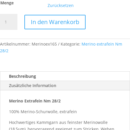
Menge
Zurücksetzen
Merino
In den Warenkorb
Extrafein,
Nm
28/2,
Farb-
Artikelnummer:
Merinoex165
Kategorie:
Merino extrafein Nm
Nr.
28/2
A165
Menge
Beschreibung
Zusätzliche Information
Merino Extrafein Nm 28/2
100% Merino-Schurwolle, extrafein
Hochwertiges Kammgarn aus feinster Merinowolle
(18,5µm), hervorragend geeignet zum Stricken, Weben,