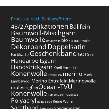
Produkte nach Schlagwörtern
Applikationen
Balifein
48/2
Baumwoll-Mischgarn
Baumwolle
bio
Buamwolle
Baumwolle
bio
Dekorband
Doppelsatin
Geschenkband
GOTS
Farbkarte
GOTS
Handarbeitsgarn
Handstrickgarn
Knoll Yarns Ltd.
Konenwolle
merino
Merino-
Leerhülsen
Merino Extrafein
Merinowolle
Lambswool
Ocean-TVU
mulesingfrei​
Konenwolle
Papierhülsen
Pappkegel
Polyacryl
Reine Wolle
Reine Seide
Samtband
Sonderposten
Satinband