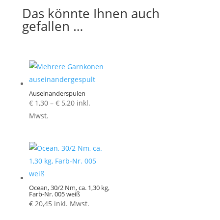
Das könnte Ihnen auch
gefallen …
Auseinanderspulen
Preisspanne:
€
1,30
–
€
5,20
inkl.
€ 1,30
Mwst.
bis
€ 5,20
Ocean, 30/2 Nm, ca. 1,30 kg,
Farb-Nr. 005 weiß
€
20,45
inkl. Mwst.