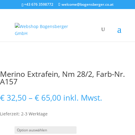
+43 676 3598772
welcome@bogensberger.co.at
Merino Extrafein, Nm 28/2, Farb-Nr.
A157
Preisspanne:
€
32,50
–
€
65,00
inkl. Mwst.
€ 32,50
bis
Lieferzeit: 2-3 Werktage
€ 65,00