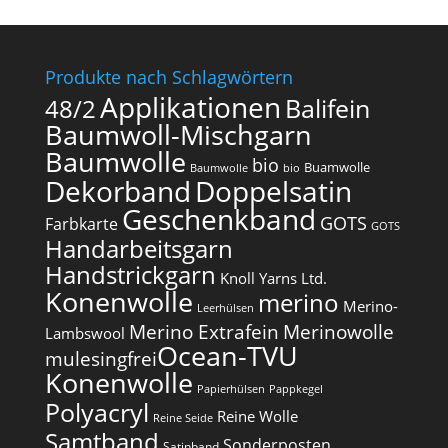
Produkte nach Schlagwörtern
Applikationen
Balifein
48/2
Baumwoll-Mischgarn
Baumwolle
bio
Buamwolle
Baumwolle
bio
Dekorband
Doppelsatin
Geschenkband
GOTS
Farbkarte
GOTS
Handarbeitsgarn
Handstrickgarn
Knoll Yarns Ltd.
Konenwolle
merino
Merino-
Leerhülsen
Merino Extrafein
Merinowolle
Lambswool
Ocean-TVU
mulesingfrei​
Konenwolle
Papierhülsen
Pappkegel
Polyacryl
Reine Wolle
Reine Seide
Samtband
Sonderposten
Satinband