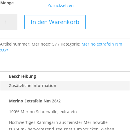
Menge
Zurücksetzen
Merino
In den Warenkorb
Extrafein,
Nm
28/2,
Farb-
Artikelnummer:
Merinoex157
Kategorie:
Merino extrafein Nm
Nr.
28/2
A157
Menge
Beschreibung
Zusätzliche Information
Merino Extrafein Nm 28/2
100% Merino-Schurwolle, extrafein
Hochwertiges Kammgarn aus feinster Merinowolle
(18,5µm), hervorragend geeignet zum Stricken, Weben,