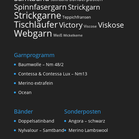
Spinnfasergarn
Strickgarn
Strickgarne
Teppichfransen
Tischläufer
Victory
Viskose
Viscose
Webgarn
Weiß
Wickelkerne
Garnprogramm
Baumwolle – Nm 48/2
Contessa & Contessa Lux – Nm13
Merino extrafein
Ocean
Bänder
Sonderposten
Doppelsatinband
Angora – schwarz
Nylvalour – Samtband
Merino Lambswool