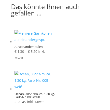
Das könnte Ihnen auch
gefallen …
Auseinanderspulen
Preisspanne:
€
1,30
–
€
5,20
inkl.
€ 1,30
Mwst.
bis
€ 5,20
Ocean, 30/2 Nm, ca. 1,30 kg,
Farb-Nr. 005 weiß
€
20,45
inkl. Mwst.