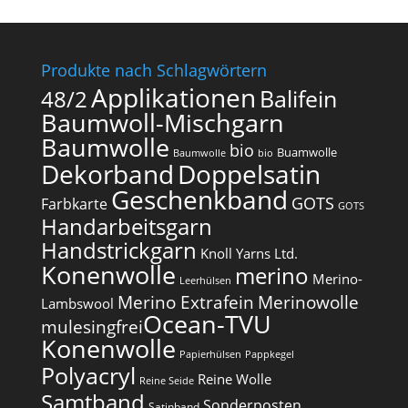
Produkte nach Schlagwörtern
Applikationen
Balifein
48/2
Baumwoll-Mischgarn
Baumwolle
bio
Buamwolle
Baumwolle
bio
Dekorband
Doppelsatin
Geschenkband
GOTS
Farbkarte
GOTS
Handarbeitsgarn
Handstrickgarn
Knoll Yarns Ltd.
Konenwolle
merino
Merino-
Leerhülsen
Merino Extrafein
Merinowolle
Lambswool
Ocean-TVU
mulesingfrei​
Konenwolle
Papierhülsen
Pappkegel
Polyacryl
Reine Wolle
Reine Seide
Samtband
Sonderposten
Satinband