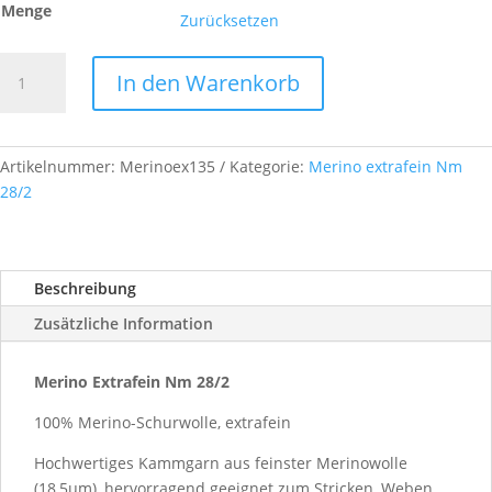
Menge
Zurücksetzen
Merino
In den Warenkorb
Extrafein,
Nm
28/2,
Farb-
Artikelnummer:
Merinoex135
Kategorie:
Merino extrafein Nm
Nr.
28/2
A135
Menge
Beschreibung
Zusätzliche Information
Merino Extrafein Nm 28/2
100% Merino-Schurwolle, extrafein
Hochwertiges Kammgarn aus feinster Merinowolle
(18,5µm), hervorragend geeignet zum Stricken, Weben,