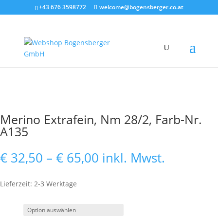
+43 676 3598772
welcome@bogensberger.co.at
Merino Extrafein, Nm 28/2, Farb-Nr.
A135
Preisspanne:
€
32,50
–
€
65,00
inkl. Mwst.
€ 32,50
bis
Lieferzeit: 2-3 Werktage
€ 65,00